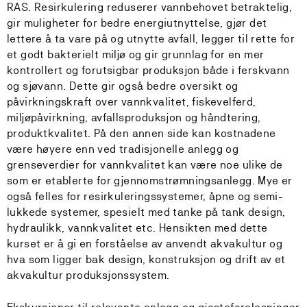
RAS. Resirkulering reduserer vannbehovet betraktelig,
gir muligheter for bedre energiutnyttelse, gjør det
lettere å ta vare på og utnytte avfall, legger til rette for
et godt bakterielt miljø og gir grunnlag for en mer
kontrollert og forutsigbar produksjon både i ferskvann
og sjøvann. Dette gir også bedre oversikt og
påvirkningskraft over vannkvalitet, fiskevelferd,
miljøpåvirkning, avfallsproduksjon og håndtering,
produktkvalitet. På den annen side kan kostnadene
være høyere enn ved tradisjonelle anlegg og
grenseverdier for vannkvalitet kan være noe ulike de
som er etablerte for gjennomstrømningsanlegg. Mye er
også felles for resirkuleringssystemer, åpne og semi-
lukkede systemer, spesielt med tanke på tank design,
hydraulikk, vannkvalitet etc. Hensikten med dette
kurset er å gi en forståelse av anvendt akvakultur og
hva som ligger bak design, konstruksjon og drift av et
akvakultur produksjonssystem.