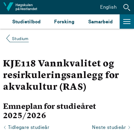
Hopp til innhald
English
Studietilbod
Forsking
Samarbeid
Studium
KJE118 Vannkvalitet og
resirkuleringsanlegg for
akvakultur (RAS)
Emneplan for studieåret
2025/2026
Tidlegare studieår
Neste studieår