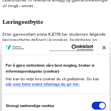
Ekskursjoner til relevante anlegg og gjesteforelesninger
vil inngå i emnet.
Læringsutbytte
Etter gjennomført emne KJE118 har studenten følgende
læringsutbytte definert i kunnskap, ferdigheter og
generell kompetanse:
Kunnskaper
For å gjere nettsidene våre best mogleg, brukar vi
Studenten
informasjonskapslar (cookiar)
Her kan du velje kva cookiar du vil godkjenne. Du kan
har en grunnleggende forståelse av samspillet
når som helst endre tillatinga du gir her.
mellom laksens livssyklus og viktige
vannkvalitetsparametere
har kunnskap om prinsippene for forskjellige
Consent
vannbehandlings- og rensemetoder i
Strengt nødvendige cookiar
Selection
resirkuleringsanlegg for fisk