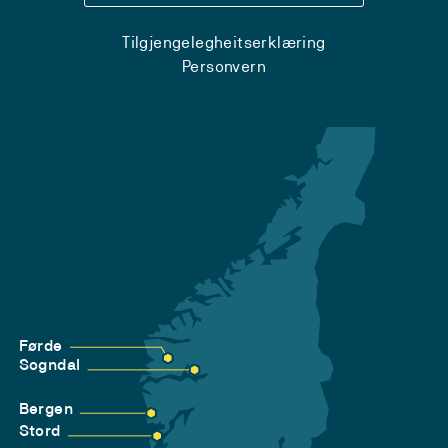
Tilgjengelegheitserklæring
Personvern
Førde
Sogndal
Bergen
Stord