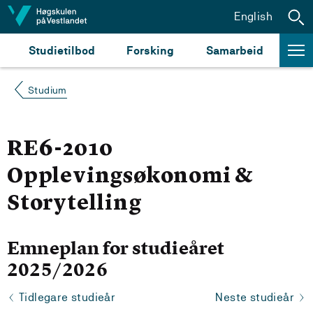
Hopp til innhald
English
Studietilbod
Forsking
Samarbeid
Studium
RE6-2010
Opplevingsøkonomi &
Storytelling
Emneplan for studieåret
2025/2026
Tidlegare studieår
Neste studieår