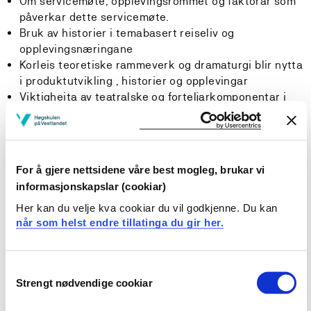
Om servicemøte, opplevingsrommet og faktorar som
påverkar dette servicemøte.
Bruk av historier i temabasert reiseliv og
opplevingsnæringane
Korleis teoretiske rammeverk og dramaturgi blir nytta
i produktutvikling , historier og opplevingar
Viktigheita av teatralske og forteljarkomponentar i
servicemøte.
Ulike digitale plattformer og sosiale media til ulike
typar tematiserte produkt og historier
Kjenne til forskings- og utviklingsarbeid innan
For å gjere nettsidene våre best mogleg, brukar vi
området tematiserte opplevelser og storytelling
informasjonskapslar (cookiar)
Historia, tradisjonar, eigenart og plass i samfunnet til
Her kan du velje kva cookiar du vil godkjenne. Du kan
emnet opplevingsøkonomi og storytelling
når som helst endre tillatinga du gir her.
Ferdigheiter
Consent
Strengt nødvendige cookiar
Selection
At studentane skal vere i stand til å: