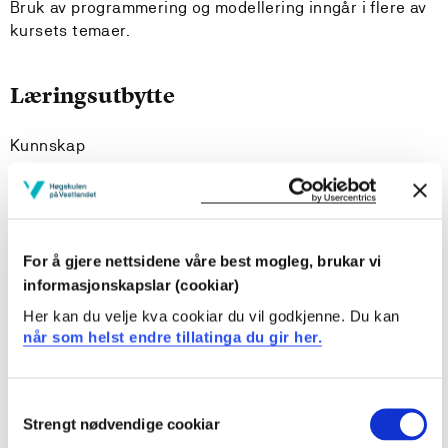
Bruk av programmering og modellering inngår i flere av
kursets temaer.
Læringsutbytte
Kunnskap
Studenten har kunnskap om fysiske tema som er
grunnleggende for teknologiske fag.
Studenten kjenner til fagets sentrale metoder, og kan
definere og forklare de viktigste begrepene fra
For å gjere nettsidene våre best mogleg, brukar vi
mekanikk, termofysikk og elektrisitetslære.
informasjonskapslar (cookiar)
Studenten kjenner til energibegrepet og
Her kan du velje kva cookiar du vil godkjenne. Du kan
energianvendelser i moderne samfunn, og kan bruke
når som helst endre tillatinga du gir her.
det i fysiske problemstillinger.
Studenten har kunnskap om hvilke krav som stilles til
forsøk.
Consent
Strengt nødvendige cookiar
Selection
Ferdigheter