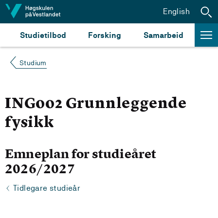
Hopp til innhald
English
Studietilbod
Forsking
Samarbeid
Studium
ING002 Grunnleggende
fysikk
Emneplan for studieåret
2026/2027
Tidlegare studieår