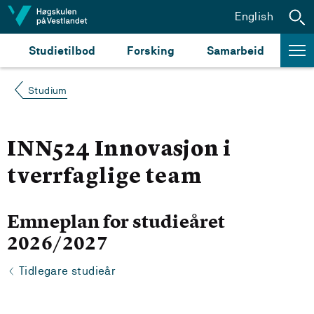
Hopp til innhald
English
Studietilbod
Forsking
Samarbeid
Studium
INN524 Innovasjon i
tverrfaglige team
Emneplan for studieåret
2026/2027
Tidlegare studieår