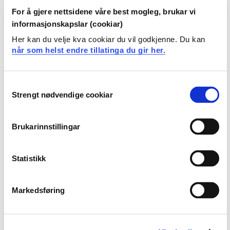
Studenten ..
For å gjere nettsidene våre best mogleg, brukar vi
informasjonskapslar (cookiar)
kan vurdere relevansen av ulike innovasjonsmetoder
Her kan du velje kva cookiar du vil godkjenne. Du kan
og kan anvende disse i arbeidet med å realisere en
når som helst endre tillatinga du gir her.
innovasjon
er kjent med prototyping som metode i
forretningsutvikling, og kan anvende prototyping i
Consent
utvikling av en innovasjon
Strengt nødvendige cookiar
Selection
kan gjennomføre en enkel økonomisk vurdering av en
innovasjonsidé, herunder utarbeide kostnads- og
inntektsoverslag og vurdere løsningens økonomiske
Brukarinnstillingar
bærekraft og finansieringsbehov
har evne til å reflektere over hva som fremmer og hva
Statistikk
som hindrer tverrfaglig samarbeid i team
kan formidle resultater fra innovasjonsprosjektet
Markedsføring
Generell kompetanse
Studenten..