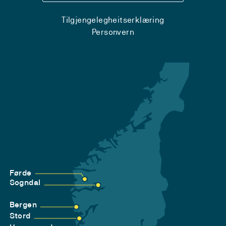
Tilgjengelegheitserklæring
Personvern
Førde
Sogndal
Bergen
Stord