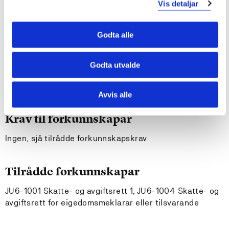
Studenten kan
Vis detaljar
tileigne seg oppdatert kunnskap innanfor kunnskaps-
Godta alle
og ferdigheitsområder nemnd ovanfor
formidle sentralt fagstoff gjennom relevante
uttrykksformer og kan utveksle synspunkt og røynsle
Godta utvalde
med andre fagpersonar
sjå emnet i ein større samfunnssamanheng
Avvis alle
Krav til forkunnskapar
Ingen, sjå tilrådde forkunnskapskrav
Tilrådde forkunnskapar
JU6-1001 Skatte- og avgiftsrett 1, JU6-1004 Skatte- og
avgiftsrett for eigedomsmeklarar eller tilsvarande