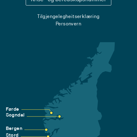
Tilgjengelegheitserklæring
Personvern
Førde
Sogndal
Bergen
Stord