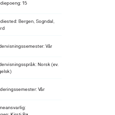
diepoeng: 15
diested: Bergen, Sogndal,
rd
ervisningssemester: Vår
ervisningsspråk: Norsk (ev.
elsk)
deringssemester: Vår
neansvarlig:
gen: Kirsti Rø