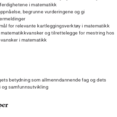
 ferdighetene i matematikk
ppnåelse, begrunne vurderingene og gi
ermeldinger
mål for relevante kartleggingsverktøy i matematikk
matematikkvansker og tilrettelegge for mestring hos
revansker i matematikk
agets betydning som allmenndannende fag og dets
fi og samfunnsutvikling
per