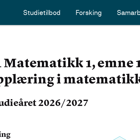
Studietilbod
Forsking
Samarb
atematikk 1, emne 1
plæring i matematik
udieåret 2026/2027
ing