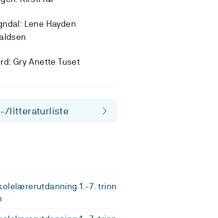
gndal: Lene Hayden
aldsen
rd: Gry Anette Tuset
/litteraturliste
olelærerutdanning 1.-7. trinn
n