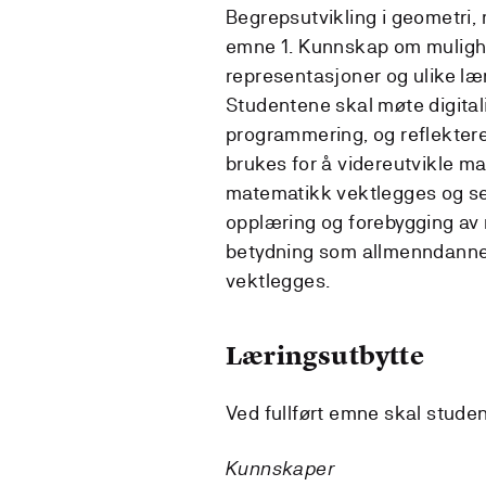
Begrepsutvikling i geometri, m
emne 1. Kunnskap om mulighe
representasjoner og ulike l
Studentene skal møte digital
programmering, og reflektere
brukes for å videreutvikle ma
matematikk vektlegges og s
opplæring og forebygging a
betydning som allmenndannen
vektlegges.
Læringsutbytte
Ved fullført emne skal stude
Kunnskaper