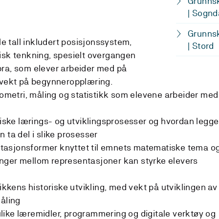
Grunnsk
| Sognd
Grunnsk
 tall inkludert posisjonssystem,
| Stord
isk tenkning, spesielt overgangen
bra, som elever arbeider med på
 vekt på begynneropplæring.
etri, måling og statistikk som elevene arbeider med
ke lærings- og utviklingsprosesser og hvordan legge
kan ta del i slike prosesser
asjonsformer knyttet til emnets matematiske tema o
nger mellom representasjoner kan styrke elevers
kens historiske utvikling, med vekt på utviklingen av
måling
ike læremidler, programmering og digitale verktøy og