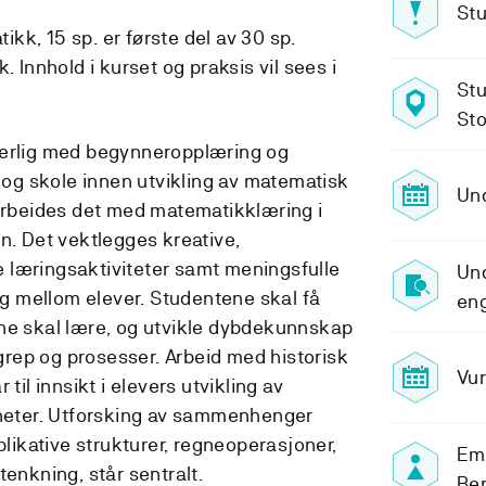
Stu
k, 15 sp. er første del av 30 sp.
. Innhold i kurset og praksis vil sees i
Stu
Sto
særlig med begynneropplæring og
g skole innen utvikling av matematisk
Und
 arbeides det med matematikklæring i
n. Det vektlegges kreative,
 læringsaktiviteter samt meningsfulle
Und
 mellom elever. Studentene skal få
eng
ne skal lære, og utvikle dybdekunnskap
rep og prosesser. Arbeid med historisk
Vur
til innsikt i elevers utvikling av
nheter. Utforsking av sammenhenger
plikative strukturer, regneoperasjoner,
Em
tenkning, står sentralt.
Ber