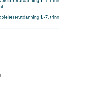
olelærerutdanning 1.-7. trinn
al
olelærerutdanning 1.-7. trinn
g