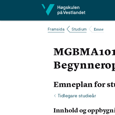
Hopp til innhald
Emne
Framsida
Studium
MGBMA101 M
Begynnerop
Emneplan for st
Tidlegare studieår
Innhold og oppbygn