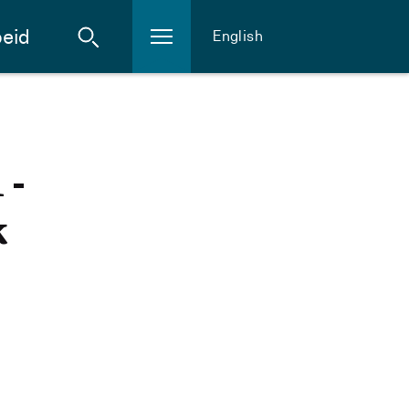
eid
English
 -
k