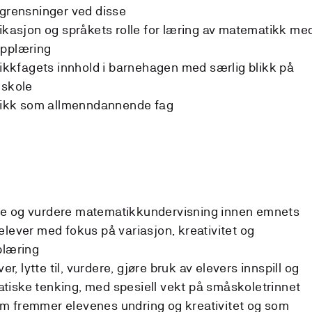
egrensninger ved disse
sjon og språkets rolle for læring av matematikk me
opplæring
kfagets innhold i barnehagen med særlig blikk på
 skole
ikk som allmenndannende fag
re og vurdere matematikkundervisning innen emnets
elever med fokus på variasjon, kreativitet og
plæring
 lytte til, vurdere, gjøre bruk av elevers innspill og
tiske tenking, med spesiell vekt på småskoletrinnet
m fremmer elevenes undring og kreativitet og som