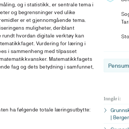
åling, og i statistikk, er sentrale tema i
ter og begrensninger ved ulike
So
æremidler er et gjennomgående tema.
Tar
iseringens muligheter, deriblant
 rundt hvordan digitale verktøy kan
Sto
tematikkfaget. Vurdering for læring i
ees i sammenheng med tilpasset
v matematikkvansker. Matematikkfagets
Pensum-
de fag og dets betydning i samfunnet,
Inngår i:
nten ha følgende totale læringsutbytte:
Grunnsk
| Berge