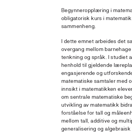
Begynneropplæring i matematik
obligatorisk kurs i matematikk
sammenheng.
I dette emnet arbeides det 
overgang mellom barnehage o
tenkning og språk. I studiet
henhold til gjeldende lærepla
engasjerende og utforskende
matematiske samtaler med og
innsikt i matematikken eleve
om sentrale matematiske beg
utvikling av matematikk bidrar 
forståelse for tall og målee
mellom tall, additive og multi
generalisering og algebraisk 