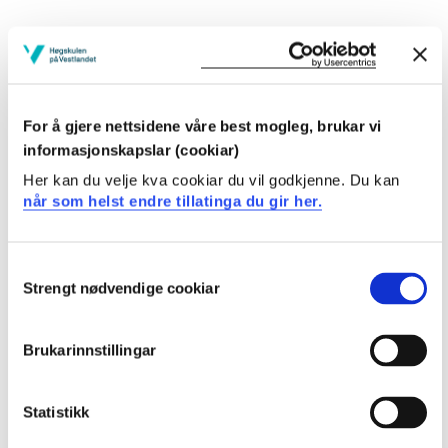
Studenten
kan improvisere og komponere med stemme,
musikkinstrument og digitale verktøy
For å gjere nettsidene våre best mogleg, brukar vi
kan leike til og med musikk, og meistrar eit variert
informasjonskapslar (cookiar)
repertoar av songar, rim, regler, songleikar og dansar
til bruk i musikkundervisning
Her kan du velje kva cookiar du vil godkjenne. Du kan
kan utforme enkle musikkarrangement til bruk i
når som helst endre tillatinga du gir her.
musikkundervisning
kan bruke og vurdere varierte arbeidsformer, metodar
og vurderingsformer som bidreg til tilpassa
Consent
musikkopplæring
Strengt nødvendige cookiar
Selection
meistrar ulike innfallsvinklar til begynnaropplæring
og progresjon i musikkfaget
Brukarinnstillingar
Generell kompetanse
Statistikk
Studenten