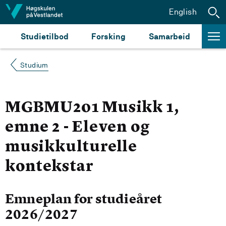
Hopp til innhald
English
Studietilbod
Forsking
Samarbeid
Studium
MGBMU201 Musikk 1,
emne 2 - Eleven og
musikkulturelle
kontekstar
Emneplan for studieåret
2026/2027