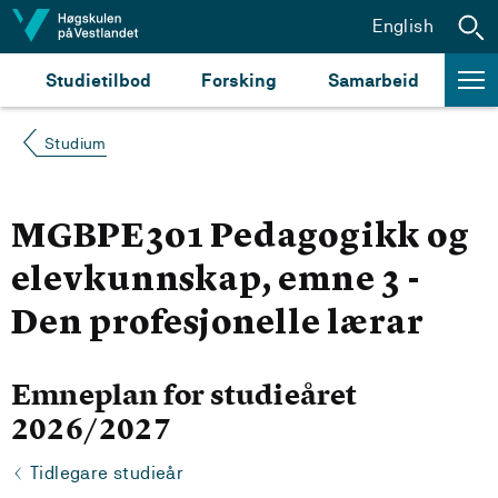
Hopp til innhald
English
Studietilbod
Forsking
Samarbeid
Studium
MGBPE301 Pedagogikk og
elevkunnskap, emne 3 -
Den profesjonelle lærar
Emneplan for studieåret
2026/2027
Tidlegare studieår