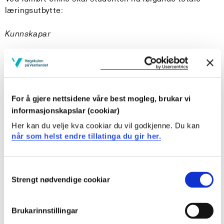
læringsutbytte:
Kunnskapar
Studenten
har inngående læreplanforståing og kan drøfte
utfordringar i realiseringa av gjeldande læreplan og
For å gjere nettsidene våre best mogleg, brukar vi
øvrige styringsdokumenter
informasjonskapslar (cookiar)
har inngåande kunnskap om profesjonfellesskapet si
Her kan du velje kva cookiar du vil godkjenne. Du kan
betydning for elevane sine læringsprosessar med
når som helst endre tillatinga du gir her.
vekt på byrjaropplæring
har inngåande kunnskapar om skulen sine
samarbeidspartnarar og korleis desse sikrar born god
Consent
oppvekst
Strengt nødvendige cookiar
Selection
har inngåande kunnskapar om skulen som lærande
organisasjon og skuleutvikling
har inngåande kunnskapar om samhandling mellom
Brukarinnstillingar
skule og lokalsamfunn