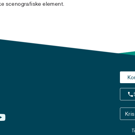
ruke scenografiske element.
Ko
Kri
T