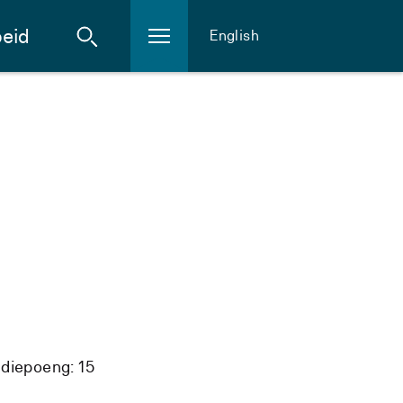
eid
English
diepoeng: 15