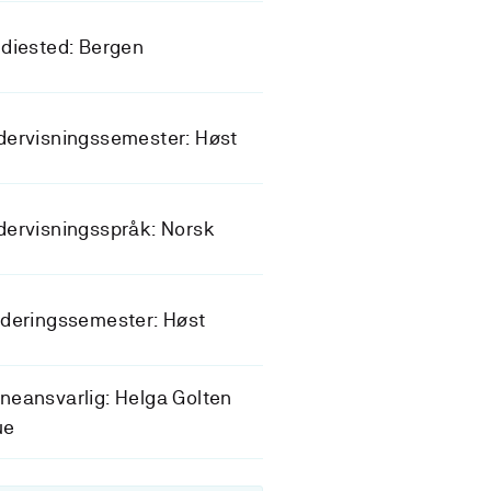
diested: Bergen
dervisningssemester: Høst
ervisningsspråk: Norsk
deringssemester: Høst
eansvarlig: Helga Golten
ue