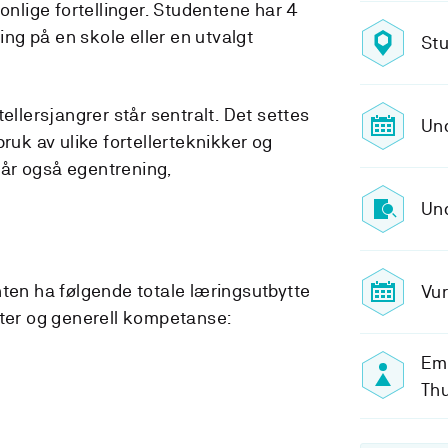
sonlige fortellinger. Studentene har 4
ling på en skole eller en utvalgt
Stu
ellersjangrer står sentralt. Det settes
Un
bruk av ulike fortellerteknikker og
ngår også egentrening,
Und
nten ha følgende totale læringsutbytte
Vur
eter og generell kompetanse:
Emn
Th