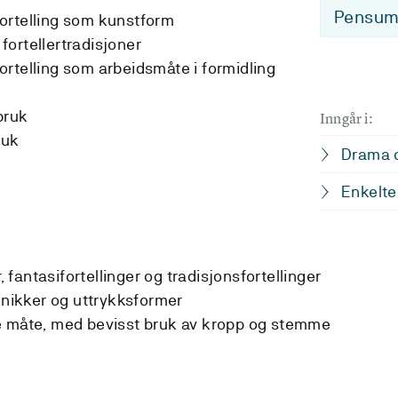
Pensum-
ortelling som kunstform
ortellertradisjoner
rtelling som arbeidsmåte i formidling
bruk
Inngår i:
ruk
Drama o
Enkelte
r, fantasifortellinger og tradisjonsfortellinger
eknikker og uttrykksformer
e måte, med bevisst bruk av kropp og stemme