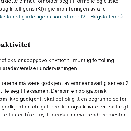
d dette emnet forholder seg til formelle og etiske
stig Intelligens (KI) i gjennomføringen av alle
uke kunstig intelligens som student? - Høgskulen på
aktivitet
efleksjonsoppgave knyttet til muntlig fortelling.
ilstedeværelse i undervisningen.
ivitetene må være godkjent av emneansvarlig senest 2
tille seg til eksamen. Dersom en obligatorisk
som ikke godkjent, skal det bli gitt en begrunnelse for
godkjent en obligatorisk læringsaktivitet vil, så langt
tte frister, få ett nytt forsøk i inneværende semester.