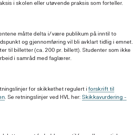
sis i skolen eller utøvende praksis som forteller.
entene måtte delta i/være publikum på inntil to
idspunkt og gjennomføring vil bli avklart tidlig i emnet.
r til billetter (ca. 200 pr. billett). Studenter som ikke
arbeid i samråd med faglærer.
ningslinjer for skikkethet regulert i
forskrift til
en
. Se retningslinjer ved HVL her:
Skikkavurdering -