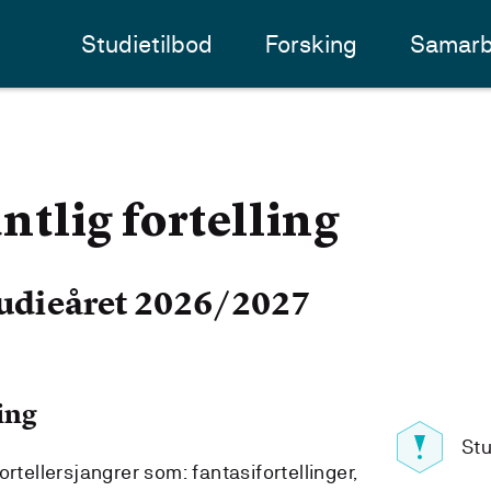
Studietilbod
Forsking
Samarb
tlig fortelling
udieåret 2026/2027
ing
Stu
rtellersjangrer som: fantasifortellinger,