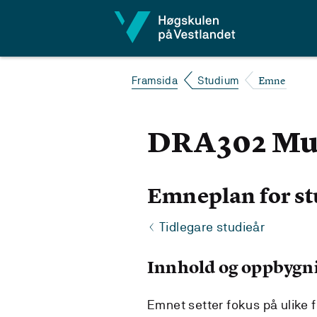
Hopp til innhald
Emne
Framsida
Studium
DRA302 Mun
Emneplan for st
Tidlegare studieår
Innhold og oppbygn
Emnet setter fokus på ulike fo