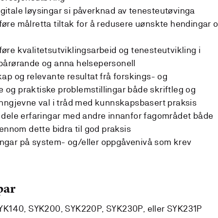
digitale løysingar si påverknad av tenesteutøvinga
re målretta tiltak for å redusere uønskte hendingar 
re kvalitetsutviklingsarbeid og tenesteutvikling i
pårørande og anna helsepersonell
ap og relevante resultat frå forskings- og
ke og praktiske problemstillingar både skriftleg og
unngjevne val i tråd med kunnskapsbasert praksis
 dele erfaringar med andre innanfor fagområdet både
ennom dette bidra til god praksis
dringar på system- og/eller oppgåvenivå som krev
par
YK140, SYK200, SYK220P, SYK230P, eller SYK231P