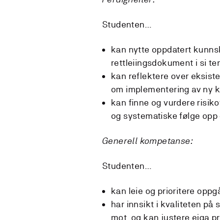
Studenten…
kan nytte oppdatert kunnsk
rettleiingsdokument i si t
kan reflektere over eksister
om implementering av ny 
kan finne og vurdere risik
og systematiske følge opp d
Generell kompetanse:
Studenten…
kan leie og prioritere oppg
har innsikt i kvaliteten p
mot, og kan justere eiga p