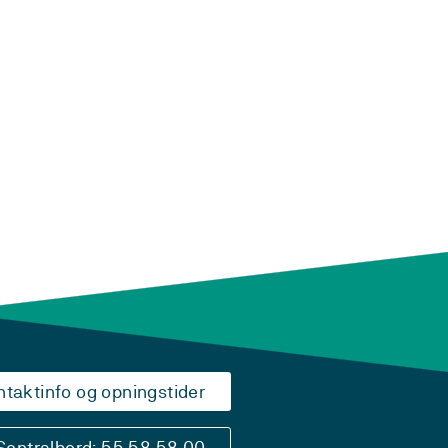
ntaktinfo og opningstider
Sentralbord: 55 58 58 00