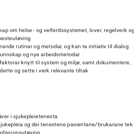
ap om helse- og velferdssystemet, lover, regelverk o
enesteutøving
ande rutinar og metodar, og kan ta initiativ til dialog
kunnskap og nye arbeidsmetodar
ofaktorar knytt til system og miljø, samt dokumentere,
ette og sette i verk relevante tiltak
åver i sjukepleietenesta
å sjukepleia og dei tenestene pasientane/brukarane tek 
rofesjonsutøving