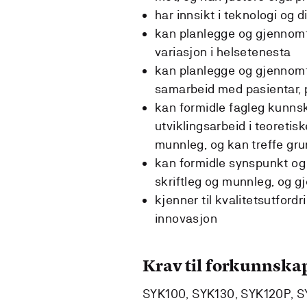
har innsikt i teknologi og 
kan planlegge og gjennomfø
variasjon i helsetenesta
kan planlegge og gjennomfø
samarbeid med pasientar, 
kan formidle fagleg kunnsk
utviklingsarbeid i teoretis
munnleg, og kan treffe gr
kan formidle synspunkt og
skriftleg og munnleg, og gj
kjenner til kvalitetsutfor
innovasjon
Krav til forkunnska
SYK100, SYK130, SYK120P, S