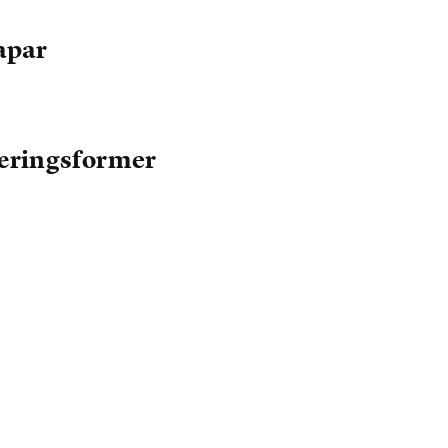
apar
læringsformer