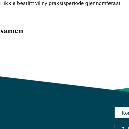
il ikkje bestått vil ny praksisperiode gjennomførast
eksamen
Ko