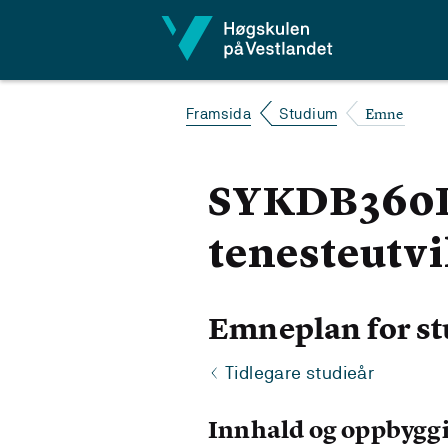
Hopp til innhald
Emne
Framsida
Studium
SYKDB360P P
tenesteutvi
Emneplan for st
Tidlegare studieår
Innhald og oppbygg