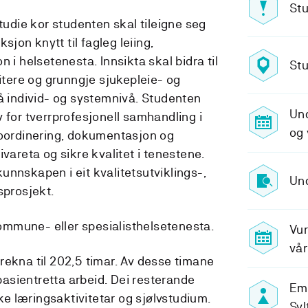
Stu
studie kor studenten skal tileigne seg
ksjon knytt til fagleg leiing,
 i helsetenesta. Innsikta skal bidra til
Stu
ritere og grunngje sjukepleie- og
på individ- og systemnivå. Studenten
Un
 for tverrprofesjonell samhandling i
og 
koordinering, dokumentasjon og
ivareta og sikre kvalitet i tenestene.
unnskapen i eit kvalitetsutviklings-,
Und
sprosjekt.
mmune- eller spesialisthelsetenesta.
Vur
vår
rekna til 202,5 timar. Av desse timane
 pasientretta arbeid. Dei resterande
Em
ske læringsaktivitetar og sjølvstudium.
Syl