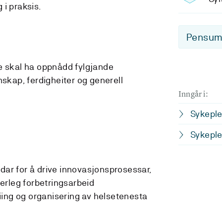
i praksis.
Pensum-
e skal ha oppnådd fylgjande
nskap, ferdigheiter og generell
Inngår i:
Sykeplei
Sykeplei
odar for å drive innovasjonsprosessar,
erleg forbetringsarbeid
ing og organisering av helsetenesta