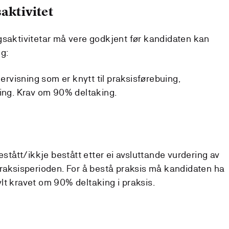
aktivitet
gsaktivitetar må vere godkjent før kandidaten kan
ng:
dervisning som er knytt til praksisførebuing,
ring. Krav om 90% deltaking.
estått/ikkje bestått etter ei avsluttande vurdering av
praksisperioden. For å bestå praksis må kandidaten ha
lt kravet om 90% deltaking i praksis.