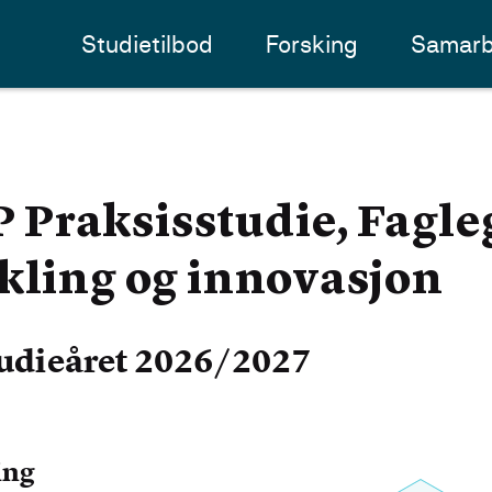
Studietilbod
Forsking
Samarb
raksisstudie, Fagleg
kling og innovasjon
udieåret 2026/2027
ing