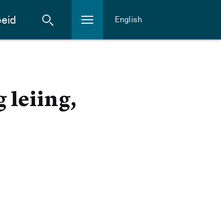
eid
English
 leiing,