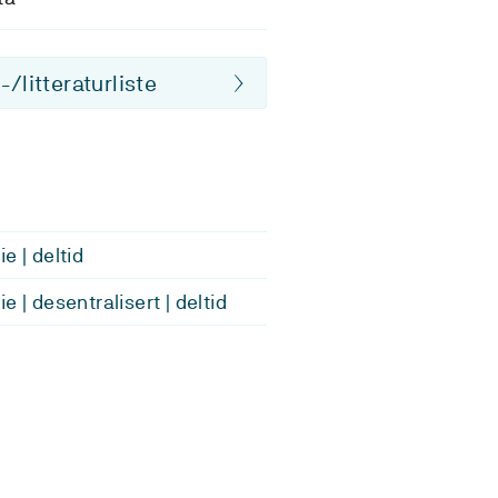
/litteraturliste
e | deltid
e | desentralisert | deltid