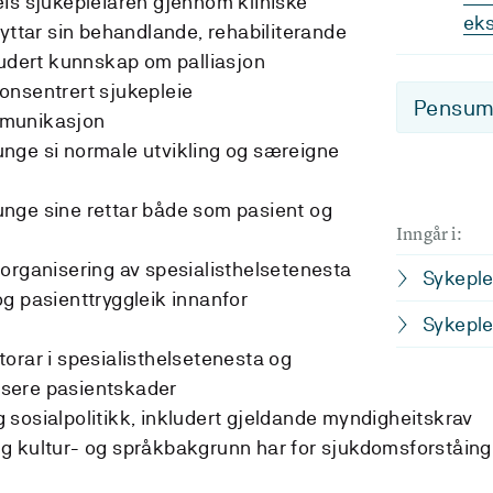
is sjukepleiaren gjennom kliniske
ek
nyttar sin behandlande, rehabiliterande
ludert kunnskap om palliasjon
onsentrert sjukepleie
Pensum-
mmunikasjon
nge si normale utvikling og særeigne
nge sine rettar både som pasient og
Inngår i:
organisering av spesialisthelsetenesta
Sykeplei
g pasienttryggleik innanfor
Sykeplei
orar i spesialisthelsetenesta og
dusere pasientskader
sosialpolitikk, inkludert gjeldande myndigheitskrav
g kultur- og språkbakgrunn har for sjukdomsforståing