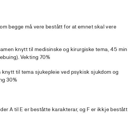
om begge må vere bestått for at emnet skal vere
ksamen knytt til medisinske og kirurgiske tema, 45 min
rebuing). Vekting 70%
 knytt til tema sjukepleie ved psykisk sjukdom og
ting 30%
der A til E er beståtte karakterar, og F er ikkje bestått