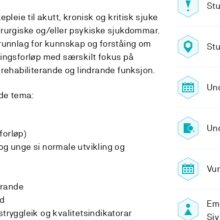
Stu
pleie til akutt, kronisk og kritisk sjuke
rurgiske og/eller psykiske sjukdommar.
runnlag for kunnskap og forståing om
St
ingsforløp med særskilt fokus på
 rehabiliterande og lindrande funksjon.
Un
nde tema:
Und
forløp)
og unge si normale utvikling og
Vur
ørande
id
Em
stryggleik og kvalitetsindikatorar
Siv