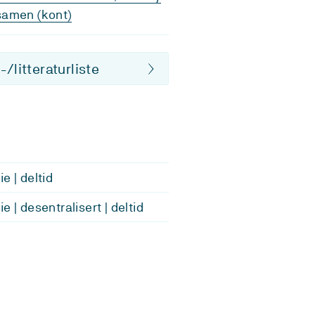
samen (kont)
/litteraturliste
e | deltid
e | desentralisert | deltid