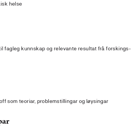
isk helse
til fagleg kunnskap og relevante resultat frå forskings
off som teoriar, problemstillingar og løysingar
par