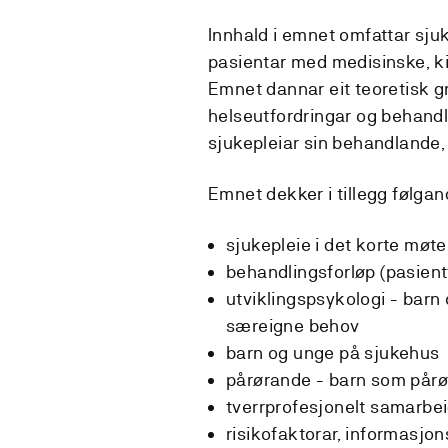
Innhald i emnet omfattar sjuke
pasientar med medisinske, ki
Emnet dannar eit teoretisk g
helseutfordringar og behandl
sjukepleiar sin behandlande,
Emnet dekker i tillegg følga
sjukepleie i det korte møte
behandlingsforløp (pasient
utviklingspsykologi - barn 
særeigne behov
barn og unge på sjukehus
pårørande - barn som pår
tverrprofesjonelt samarbe
risikofaktorar, informasjon