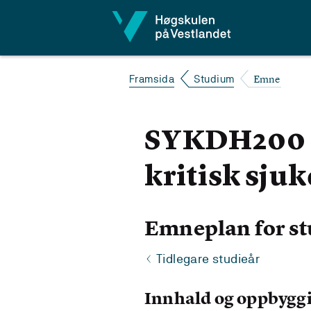
Hopp til innhald
Emne
Framsida
Studium
SYKDH200 Sj
kritisk sju
Emneplan for st
Tidlegare studieår
Innhald og oppbygg