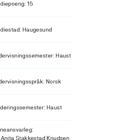
diepoeng: 15
udiestad: Haugesund
dervisningssemester: Haust
ervisningsspråk: Norsk
deringssemester: Haust
neansvarleg:
 Anita Stakkestad Knudsen