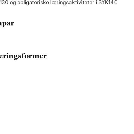
0 og obligatoriske læringsaktiviteter i SYK140
apar
læringsformer