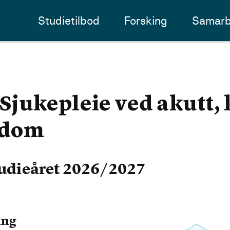
Studietilbod
Forsking
Samarb
ukepleie ved akutt, 
kdom
udieåret 2026/2027
ing