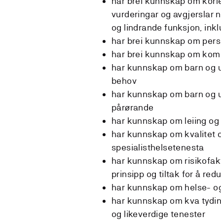
har brei kunnskap om korle
vurderingar og avgjerslar 
og lindrande funksjon, ink
har brei kunnskap om pers
har brei kunnskap om ko
har kunnskap om barn og u
behov
har kunnskap om barn og u
pårørande
har kunnskap om leiing og 
har kunnskap om kvalitet o
spesialisthelsetenesta
har kunnskap om risikofakt
prinsipp og tiltak for å re
har kunnskap om helse- og 
har kunnskap om kva tydin
og likeverdige tenester