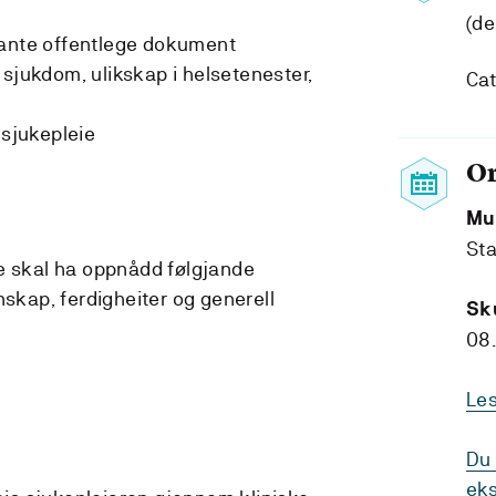
(de
vante offentlege dokument
 sjukdom, ulikskap i helsetenester,
Cat
 sjukepleie
O
Mu
Sta
e skal ha oppnådd følgjande
nskap, ferdigheiter og generell
Sk
08.
Le
Du 
eks