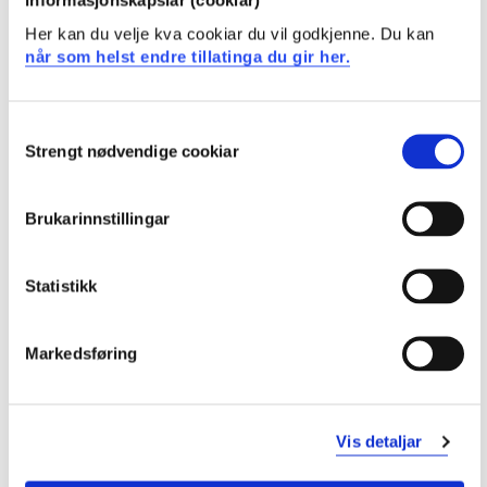
informasjonskapslar (cookiar)
Generell kompetanse
Her kan du velje kva cookiar du vil godkjenne. Du kan
Studenten
når som helst endre tillatinga du gir her.
kan planlegge og gjennomføre varierte
Consent
arbeidsoppgåver som strekker seg over tid, både
Strengt nødvendige cookiar
Selection
åleine og som deltakar i ei gruppe.
kan utveksle og diskutere faglege synspunkt og vere
kritisk til eige fagområde og vitskapen generelt.
Brukarinnstillingar
Læringsutbytte fagspesifikk del
Statistikk
Generell kompetanse
Markedsføring
Studenten
har innsikt i sjukepleiaren sine yrkesetiske
retningslinjer
Vis detaljar