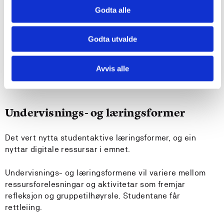
Krav til forkunnskapar
Godta alle
Ingen
Godta utvalde
Tilrådde forkunnskapar
Avvis alle
Ingen
Undervisnings- og læringsformer
Det vert nytta studentaktive læringsformer, og ein
nyttar digitale ressursar i emnet.
Undervisnings- og læringsformene vil variere mellom
ressursforelesningar og aktivitetar som fremjar
refleksjon og gruppetilhøyrsle. Studentane får
rettleiing.