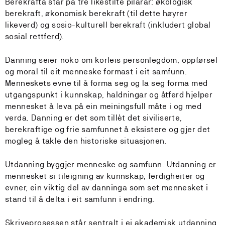
Berekrafta står på tre likestilte pilarar: økologisk
berekraft, økonomisk berekraft (til dette høyrer
likeverd) og sosio-kulturell berekraft (inkludert global
sosial rettferd).
Danning seier noko om korleis personlegdom, oppførsel
og moral til eit menneske formast i eit samfunn.
Menneskets evne til å forma seg og la seg forma med
utgangspunkt i kunnskap, haldningar og åtferd hjelper
mennesket å leva på ein meiningsfull måte i og med
verda. Danning er det som tillèt det siviliserte,
berekraftige og frie samfunnet å eksistere og gjer det
mogleg å takle den historiske situasjonen.
Utdanning byggjer menneske og samfunn. Utdanning er
mennesket si tileigning av kunnskap, ferdigheiter og
evner, ein viktig del av danninga som set mennesket i
stand til å delta i eit samfunn i endring.
Skriveprosessen står sentralt i ei akademisk utdanning,