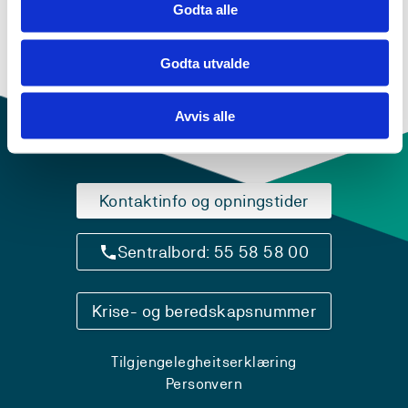
grunnleggende ferdigheter i engelskfaget vektlegges. I
Godta alle
tillegg dreier emnet seg om varierte aktiviteter og
oppdaterte metoder for engelskopplæringen i
grunnskolen.
Godta utvalde
Avvis alle
Kontaktinfo og opningstider
Sentralbord: 55 58 58 00
Krise- og beredskapsnummer
Tilgjengelegheitserklæring
Personvern