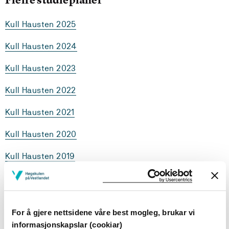
Kull Hausten 2025
Kull Hausten 2024
Kull Hausten 2023
Kull Hausten 2022
Kull Hausten 2021
Kull Hausten 2020
Kull Hausten 2019
Studieplanen for Engelsk bygger på Nasjonale
retningslinjer for grunnskolelærerutdanningen (2010),
For å gjere nettsidene våre best mogleg, brukar vi
rammeplan for grunnskolelærerutdanning og
LK06
.
informasjonskapslar (cookiar)