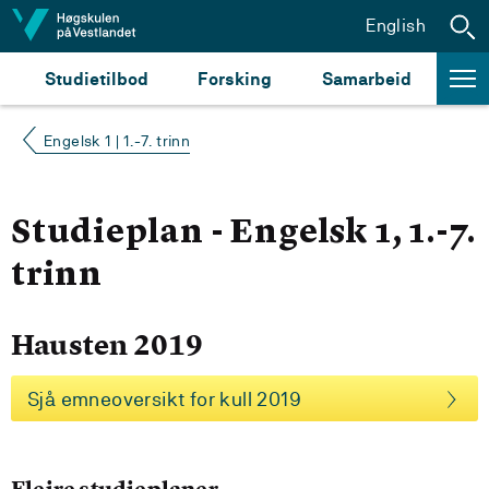
Hopp til innhald
English
Studietilbod
Forsking
Samarbeid
Engelsk 1 | 1.-7. trinn
Studieplan - Engelsk 1, 1.-7.
trinn
Hausten 2019
Sjå emneoversikt for kull 2019
Fleire studieplaner