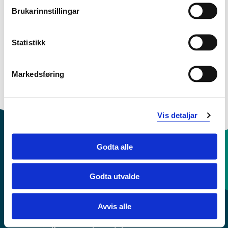
Semester: 1
15 sp
Brukarinnstillingar
EVL-
Statistikk
ASP215
Kunnskapsbasert lese-, skrive og
språkopplæring for fleirspråklege elevar
Markedsføring
Semester: 2
15 sp
Vis detaljar
Godta alle
Kontaktinfo og opningstider
Godta utvalde
Sentralbord: 55 58 58 00
Avvis alle