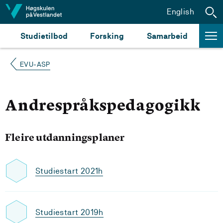
Hopp til innhald
English
Studietilbod
Forsking
Samarbeid
EVU-ASP
Andrespråkspedagogikk
Fleire utdanningsplaner
Studiestart 2021h
Studiestart 2019h