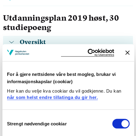
Utdanningsplan 2019 høst, 30
studiepoeng
Oversikt
Andrespråkspedagogikk 1 og 2
For å gjere nettsidene våre best mogleg, brukar vi
informasjonskapslar (cookiar)
Obligatoriske emner
Her kan du velje kva cookiar du vil godkjenne. Du kan
når som helst endre tillatinga du gir her.
EVL-
ASP115
Språkutvikling og språklæring i eit
Consent
Strengt nødvendige cookiar
fleirspråkleg perspektiv
Selection