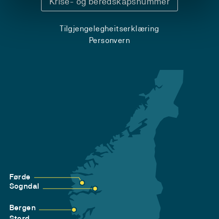
Krise- og beredskapsnummer
Tilgjengelegheitserklæring
Personvern
Førde
Sogndal
Bergen
Stord