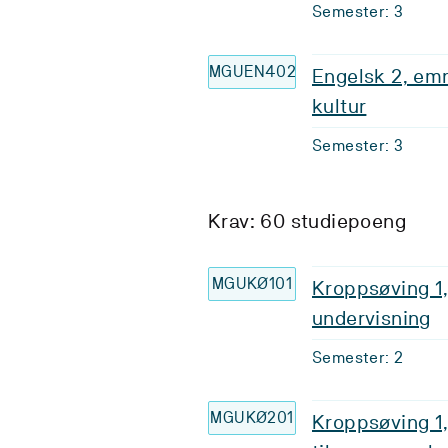
Semester: 3
MGUEN402
Engelsk 2, emn
kultur
Semester: 3
Krav: 60 studiepoeng
MGUKØ101
Kroppsøving 1
undervisning
Semester: 2
MGUKØ201
Kroppsøving 1