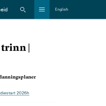
eid
English
trinn |
tdanningsplaner
diestart 2026h