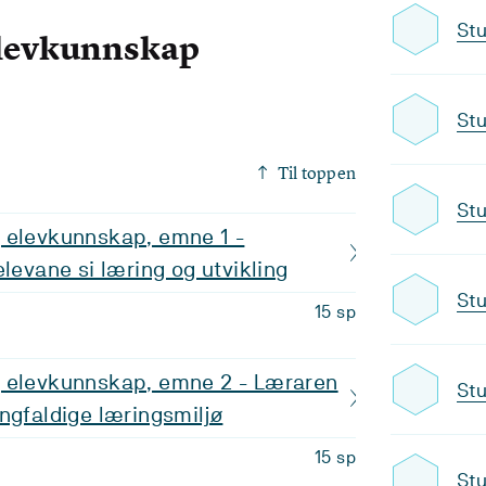
Stu
elevkunnskap
Stu
Til toppen
Stu
 elevkunnskap, emne 1 -
elevane si læring og utvikling
Stu
15 sp
 elevkunnskap, emne 2 - Læraren
Stu
ngfaldige læringsmiljø
15 sp
Stu