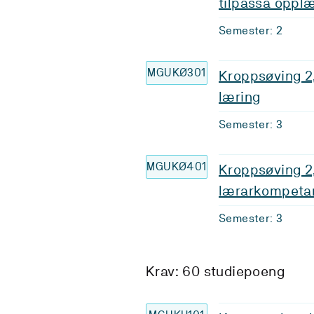
tilpassa oppl
Semester: 2
MGUKØ301
Kroppsøving 2
læring
Semester: 3
MGUKØ401
Kroppsøving 2
lærarkompetans
Semester: 3
Krav: 60 studiepoeng