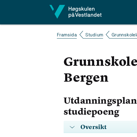
Hopp til innhald
Framsida
Studium
Grunnskolel
Grunnskolel
Bergen
Utdanningsplan 
studiepoeng
Oversikt