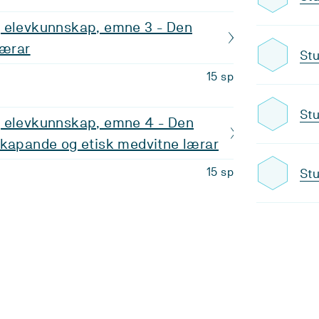
 elevkunnskap, emne 3 - Den
lærar
Stu
15 sp
Stu
 elevkunnskap, emne 4 - Den
skapande og etisk medvitne lærar
15 sp
Stu