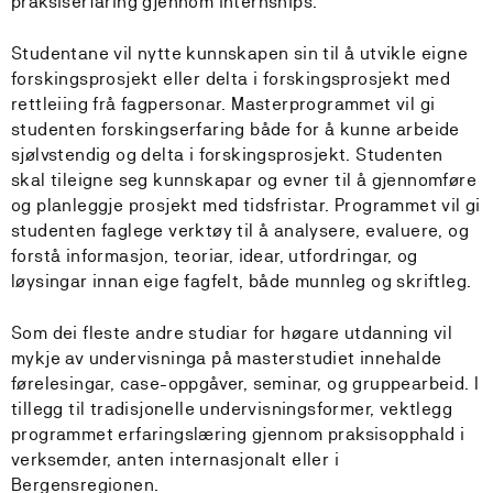
praksiserfaring gjennom internships.
Studentane vil nytte kunnskapen sin til å utvikle eigne
forskingsprosjekt eller delta i forskingsprosjekt med
rettleiing frå fagpersonar. Masterprogrammet vil gi
studenten forskingserfaring både for å kunne arbeide
sjølvstendig og delta i forskingsprosjekt. Studenten
skal tileigne seg kunnskapar og evner til å gjennomføre
og planleggje prosjekt med tidsfristar. Programmet vil gi
studenten faglege verktøy til å analysere, evaluere, og
forstå informasjon, teoriar, idear, utfordringar, og
løysingar innan eige fagfelt, både munnleg og skriftleg.
Som dei fleste andre studiar for høgare utdanning vil
mykje av undervisninga på masterstudiet innehalde
førelesingar, case-oppgåver, seminar, og gruppearbeid. I
tillegg til tradisjonelle undervisningsformer, vektlegg
programmet erfaringslæring gjennom praksisopphald i
verksemder, anten internasjonalt eller i
Bergensregionen.