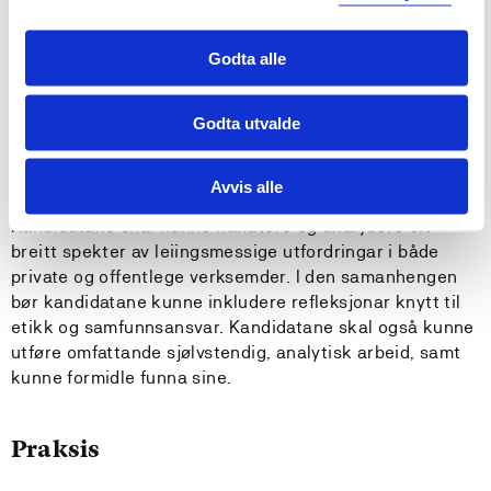
av både offentlege og private organisasjonar, med
vekt på leiing og innovasjonsstrategiar.
Godta alle
God dugleik til å kombinere og nytte forståing for
innovasjon og entreprenørskap med leiing i privat og
offentleg sektor.
Godta utvalde
Generell kompetanse:
Avvis alle
Kandidatane skal kunne handtere og analysere eit
breitt spekter av leiingsmessige utfordringar i både
private og offentlege verksemder. I den samanhengen
bør kandidatane kunne inkludere refleksjonar knytt til
etikk og samfunnsansvar. Kandidatane skal også kunne
utføre omfattande sjølvstendig, analytisk arbeid, samt
kunne formidle funna sine.
Praksis