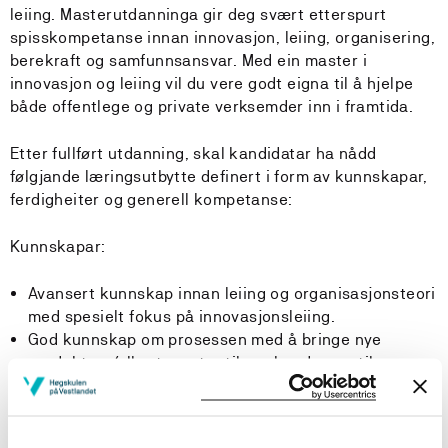
leiing. Masterutdanninga gir deg svært etterspurt
spisskompetanse innan innovasjon, leiing, organisering,
berekraft og samfunnsansvar. Med ein master i
innovasjon og leiing vil du vere godt eigna til å hjelpe
både offentlege og private verksemder inn i framtida.
Etter fullført utdanning, skal kandidatar ha nådd
følgjande læringsutbytte definert i form av kunnskapar,
ferdigheiter og generell kompetanse:
Kunnskapar:
Avansert kunnskap innan leiing og organisasjonsteori
med spesielt fokus på innovasjonsleiing.
God kunnskap om prosessen med å bringe nye
produkt og/eller tenester til marknaden og til
offentleg sektor.
Inngåande forståing av prosessen med å vurdere det
kommersielle potensialet til nye produkt, tenester og