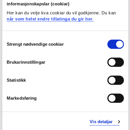
informasjonskapslar (cookiar)
Semester: 4
10 sp
Her kan du velje kva cookiar du vil godkjenne. Du kan
når som helst endre tillatinga du gir her.
MAS224
Rigid Body Dynamics
Consent
Strengt nødvendige cookiar
Selection
Semester: 4
5 sp
Brukarinnstillingar
MAT121
Statistikk for ingeniør
Statistikk
Semester: 4
5 sp
Markedsføring
MAS353
Bacheloroppgåve
Vis detaljar