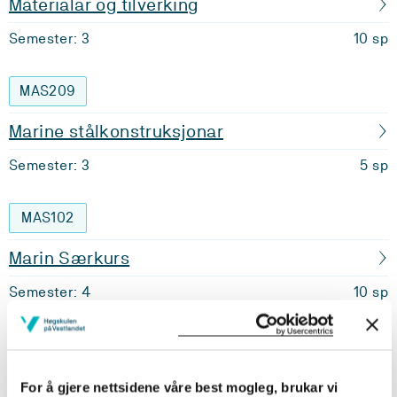
Materialar og tilverking
Semester: 3
10 sp
MAS209
Marine stålkonstruksjonar
Semester: 3
5 sp
MAS102
Marin Særkurs
Semester: 4
10 sp
MAS116
Hydrodynamikk
For å gjere nettsidene våre best mogleg, brukar vi