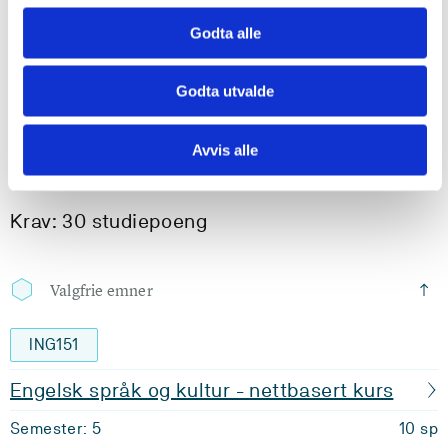
Semester: 5
20 sp
Godta alle
ING303
Godta utvalde
Systemtenking og innovasjon for ingeniørar
Semester: 6
10 sp
Avvis alle
Krav: 30 studiepoeng
Valgfrie emner
ING151
Engelsk språk og kultur - nettbasert kurs
Semester: 5
10 sp