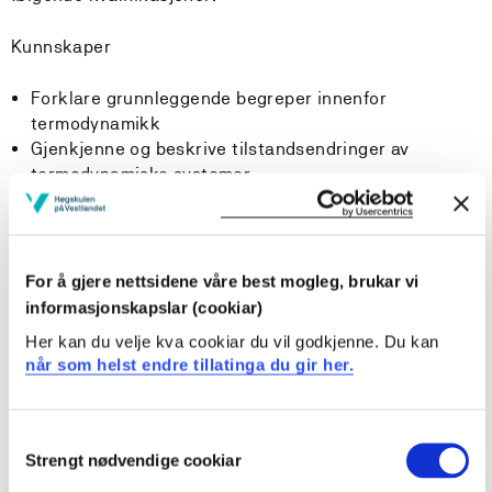
Kunnskaper
Forklare grunnleggende begreper innenfor
termodynamikk
Gjenkjenne og beskrive tilstandsendringer av
termodynamiske systemer
Gjengi termodynamikkens 1. og 2. hovedsetning
Ferdigheter
For å gjere nettsidene våre best mogleg, brukar vi
Finne termodynamiske egenskaper av rene stoffer
informasjonskapslar (cookiar)
ved hjelp av diagrammer, tabeller og
Her kan du velje kva cookiar du vil godkjenne. Du kan
tilstandsligninger
når som helst endre tillatinga du gir her.
Skissere ulike termodynamiske prosesser i ulike
tilstandsdiagrammer
Bruke termodynamikkens 1. og 2. hovedsetning til
Consent
løsning av energirelaterte problemstillinger
Strengt nødvendige cookiar
Selection
Vurdere virkningsgraden av ulike prosesser og