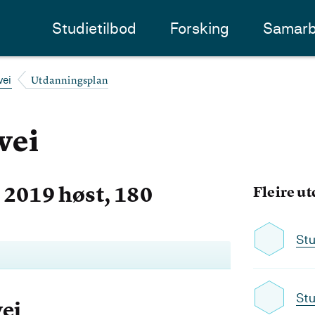
Studietilbod
Forsking
Samarb
Utdanningsplan
vei
vei
2019 høst, 180
Fleire u
Stu
Stu
vei