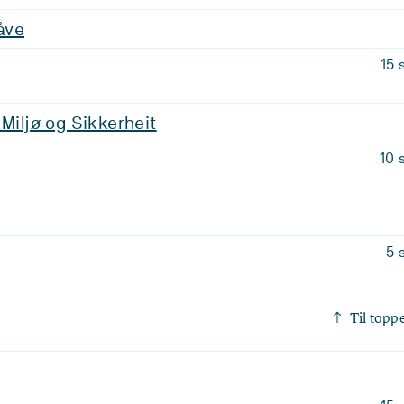
åve
15 
 Miljø og Sikkerheit
10 
5 
Til topp