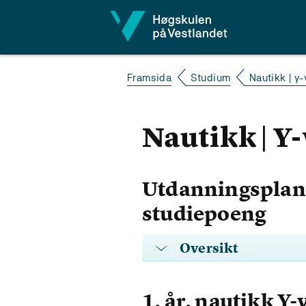
Hopp til innhald
Framsida
Studium
Nautikk | y-
Nautikk | Y-
Utdanningsplan 
studiepoeng
Oversikt
1. år, nautikk Y-