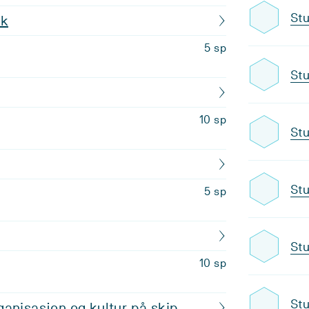
Stu
sk
5 sp
Stu
10 sp
Stu
Stu
5 sp
Stu
10 sp
Stu
anisasjon og kultur på skip