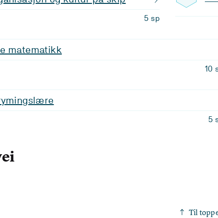
5 sp
de matematikk
10 
øymingslære
5 
vei
Til topp