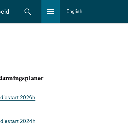
eid
English
tdanningsplaner
diestart 2026h
diestart 2024h