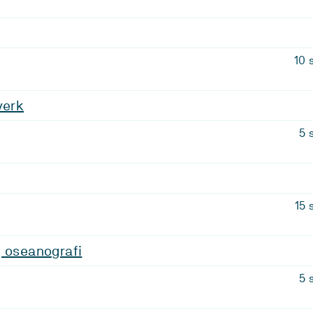
10 
verk
5 
15 
g oseanografi
5 