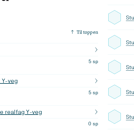
Stu
Til toppen
Stu
5 sp
Stu
t Y-veg
Stu
5 sp
e realfag Y-veg
Stu
0 sp