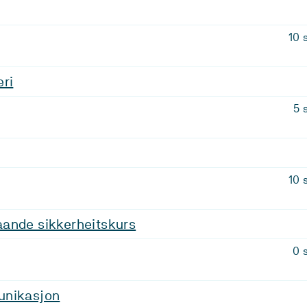
10 
ri
5 
10 
ande sikkerheitskurs
0 
unikasjon