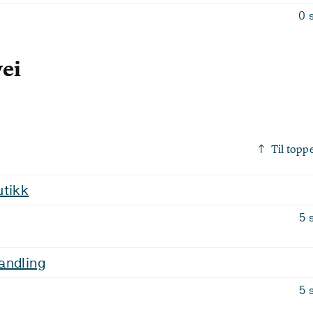
0 
vei
Til topp
utikk
5 
andling
5 