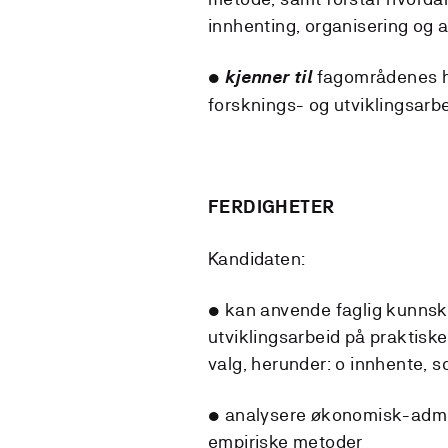
innhenting, organisering og a
•
fagområdenes his
kjenner til
forsknings- og utviklingsarb
FERDIGHETER
Kandidaten:
• kan anvende faglig kunnska
utviklingsarbeid på praktiske
valg, herunder: o innhente, s
• analysere økonomisk-admini
empiriske metoder