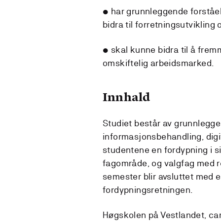
• har grunnleggende forståel
bidra til forretningsutvikling
• skal kunne bidra til å fre
omskiftelig arbeidsmarked.
Innhald
Studiet består av grunnlegg
informasjonsbehandling, digita
studentene en fordypning i si
fagområde, og valgfag med re
semester blir avsluttet med
fordypningsretningen.
Høgskolen på Vestlandet, cam