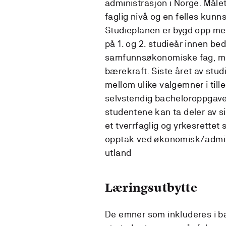
administrasjon i Norge. Målet
faglig nivå og en felles kun
Studieplanen er bygd opp med
på 1. og 2. studieår innen be
samfunnsøkonomiske fag, me
bærekraft. Siste året av stud
mellom ulike valgemner i till
selvstendig bacheloroppgave. 
studentene kan ta deler av sit
et tverrfaglig og yrkesrettet 
opptak ved økonomisk/admini
utland
Læringsutbytte
De emner som inkluderes i ba