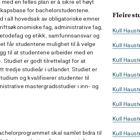
 med en felles plan er å sikre et høyt
nskapsbase for bachelorstudentene.
Fleire s
 i all hovedsak av obligatoriske emner
driftsøkonomiske fag, administrative fag,
Kull Haus
todefag og etikk, samfunnsansvar og
iet får studentene mulighet til å velge
Kull Haus
egg til at studentene arbeider med en
Kull Haus
Studiet er godt tilrettelagt for at
t tredje studieår i utlandet. Studiet er
Kull Haus
studium og kvalifiserer studenter til
strative mastergradsstudier i inn- og
Kull Haus
Kull Haust
Kull Haus
chelorprogrammet skal samlet bidra til
Kull Haus