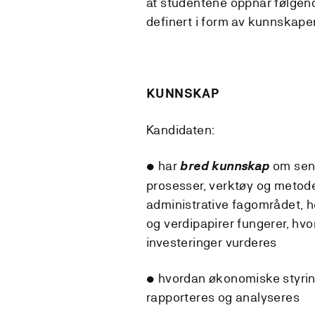
at studentene oppnår følgen
definert i form av kunnskape
KUNNSKAP
Kandidaten:
• har
om sentr
bred kunnskap
prosesser, verktøy og metod
administrative fagområdet, 
og verdipapirer fungerer, hv
investeringer vurderes
• hvordan økonomiske styrin
rapporteres og analyseres