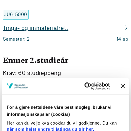
JU6-5000
Tings- og immaterialrett
Semester: 2
14 sp
Emner 2.studieår
Krav: 60 studiepoeng
Obligatoriske emner
For å gjere nettsidene våre best mogleg, brukar vi
BØA111
informasjonskapslar (cookiar)
Matematikk for økonomar
Her kan du velje kva cookiar du vil godkjenne. Du kan
når som helst endre tillatinga du gir her.