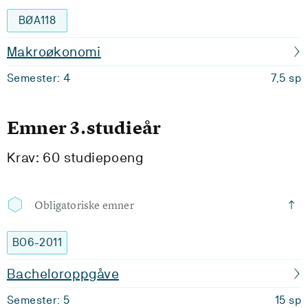
BØA118
Makroøkonomi
Semester: 4
7,5 sp
Emner 3.studieår
Krav: 60 studiepoeng
Obligatoriske emner
BO6-2011
Bacheloroppgåve
Semester: 5
15 sp