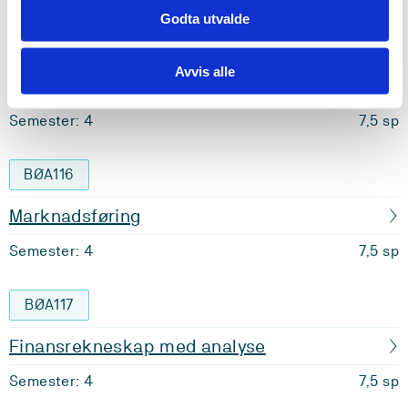
Godta utvalde
BØA115
Avvis alle
Statistikk for økonomar
Semester: 4
7,5 sp
BØA116
Marknadsføring
Semester: 4
7,5 sp
BØA117
Finansrekneskap med analyse
Semester: 4
7,5 sp