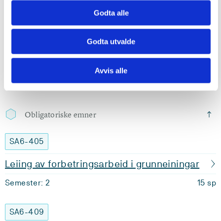
Godta alle
Semester: 7
30 sp
Godta utvalde
Krav: 37,5 studiepoeng
Avvis alle
Krav: 37,5 studiepoeng
Obligatoriske emner
SA6-405
Leiing av forbetringsarbeid i grunneiningar
Semester: 2
15 sp
SA6-409