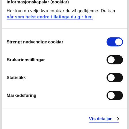
informasjonskapslar (cookiar)
Jus for offentleg leiing
Her kan du velje kva cookiar du vil godkjenne. Du kan
Semester: 3
7,5 sp
når som helst endre tillatinga du gir her.
SØ6-402
Consent
Strengt nødvendige cookiar
Selection
Offentleg økonomiforvaltning
Semester: 3
7,5 sp
Brukarinnstillingar
ME6-501
Statistikk
Forskingsdesign og metode
Markedsføring
Semester: 5
22,5 sp
MR691
Vis detaljar
Masteroppgåve i organisasjon og leiing