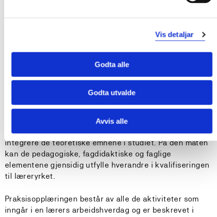
bestått obligatoriske læringsaktiviteter.
Nærmere presisering av tidspunkt for samlinger,
Vis detaljar
arbeidskrav, praksis m.m. gis i emneplan og studieheftet
fra det enkelte studiested. Samlet sett må studenten
regne med at studiet vil kreve omkring 1800
Godta alle
arbeidstimer.
Godta utvalde
Praksis
Avvis alle
Praksis består av 60 (30 + 30) hele dager og skal
integrere de teoretiske emnene i studiet. På den måten
kan de pedagogiske, fagdidaktiske og faglige
elementene gjensidig utfylle hverandre i kvalifiseringen
til læreryrket.
Praksisopplæringen består av alle de aktiviteter som
inngår i en lærers arbeidshverdag og er beskrevet i