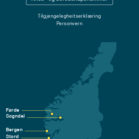
Tilgjengelegheitserklæring
Personvern
Førde
Sogndal
Bergen
Stord