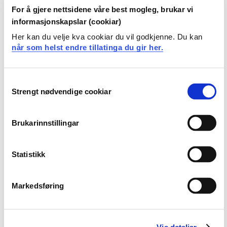
studiepoeng
For å gjere nettsidene våre best mogleg, brukar vi
informasjonskapslar (cookiar)
Oversikt
Her kan du velje kva cookiar du vil godkjenne. Du kan
når som helst endre tillatinga du gir her.
Obligatoriske emner
Consent
Krav: 30 studiepoeng
Strengt nødvendige cookiar
Selection
Brukarinnstillingar
Valgfrie emner
NTS805
Statistikk
Norsk teiknspråk 1, emne 1 - Norsk
Markedsføring
teiknspråk i samfunnet
Semester: 1
15 sp
Vis detaljar