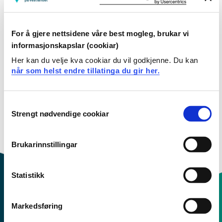
Kull Hausten 2023
Kull Hausten 2022
For å gjere nettsidene våre best mogleg, brukar vi
Kull Hausten 2021
informasjonskapslar (cookiar)
Her kan du velje kva cookiar du vil godkjenne. Du kan
Kull Hausten 2020
når som helst endre tillatinga du gir her.
Kull Hausten 2019
Consent
Kull Hausten 2018
Strengt nødvendige cookiar
Selection
Kull Hausten 2017
Brukarinnstillingar
Statistikk
Markedsføring
Kontaktinfo og opningstider