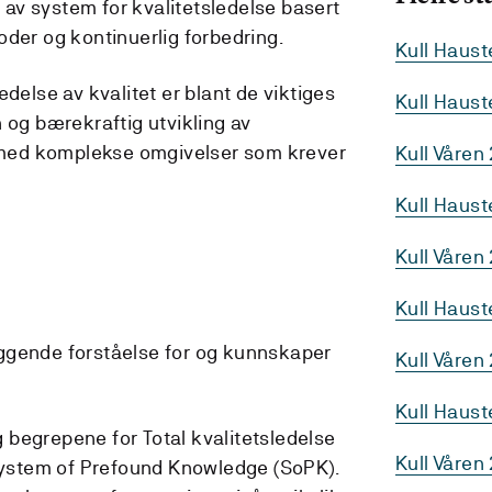
g av system for kvalitetsledelse basert
oder og kontinuerlig forbedring.
Kull Haus
edelse av kvalitet er blant de viktiges
Kull Haus
 og bærekraftig utvikling av
d med komplekse omgivelser som krever
Kull Våren
Kull Haust
Kull Våren
Kull Haus
ggende forståelse for og kunnskaper
Kull Våren
Kull Haus
g begrepene for Total kvalitetsledelse
Kull Våren
ystem of Prefound Knowledge (SoPK).