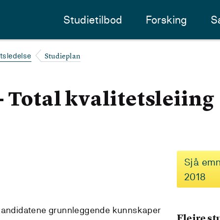
Studietilbod
Forsking
S
Studieplan
etsledelse
 Total kvalitetsleiing
Sjå emn
2018
 kandidatene grunnleggende kunnskaper
Fleire s