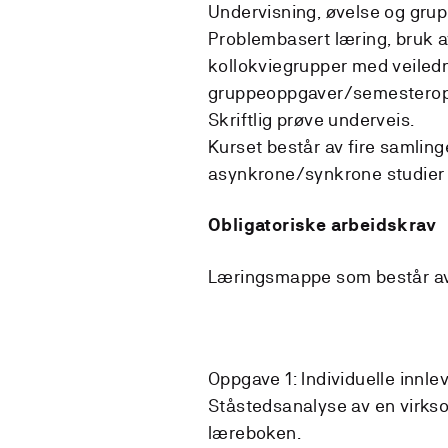
Undervisning, øvelse og grup
Problembasert læring, bruk a
kollokviegrupper med veiledn
gruppeoppgaver/semestero
Skriftlig prøve underveis.
Kurset består av fire samlinge
asynkrone/synkrone studier a
Obligatoriske arbeidskrav
Læringsmappe som består av 
Oppgave 1: Individuelle inn
Ståstedsanalyse av en virks
læreboken.