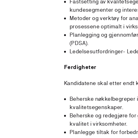
Fastsetting av kvalitetsege
kundesegmenter og intere
Metoder og verktøy for anal
prosessene optimalt i virk
Planlegging og gjennomføri
(PDSA).
Ledelsesutfordringer- Lede
Ferdigheter
Kandidatene skal etter endt 
Beherske nøkkelbegreper in
kvalitetsegenskaper.
Beherske og redegjøre for
kvalitet i virksomheter.
Planlegge tiltak for forbedr