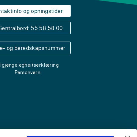
ntaktinfo og opningstider
Sentralbord: 55 58 58 00
se- og beredskapsnummer
ilgjengelegheitserklæring
Personvern