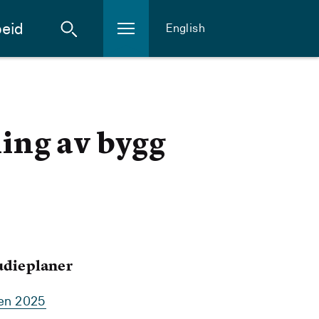
eid
English
ning av bygg
tudieplaner
ten 2025