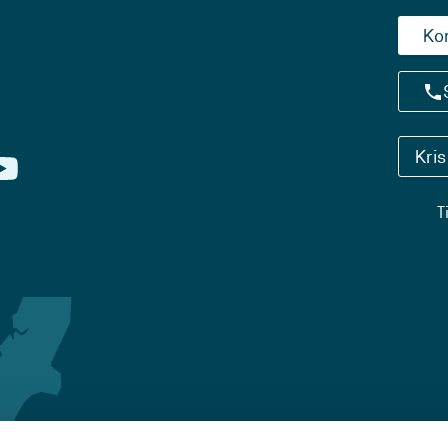
Ko
Kri
T