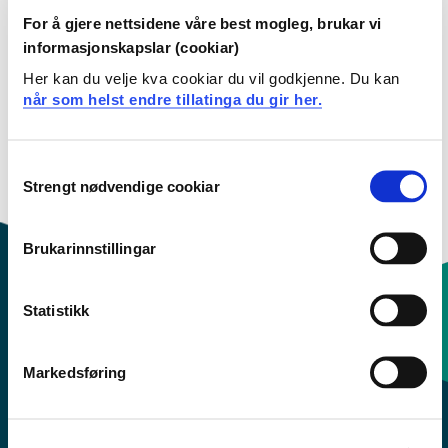
Kull Hausten 2021
For å gjere nettsidene våre best mogleg, brukar vi
Kull Hausten 2019
informasjonskapslar (cookiar)
Her kan du velje kva cookiar du vil godkjenne. Du kan
Kull Hausten 2018
når som helst endre tillatinga du gir her.
Kull Hausten 2017
Consent
Kull Hausten 2016
Strengt nødvendige cookiar
Selection
Brukarinnstillingar
Statistikk
Kontaktinfo og opningstider
Markedsføring
Sentralbord: 55 58 58 00