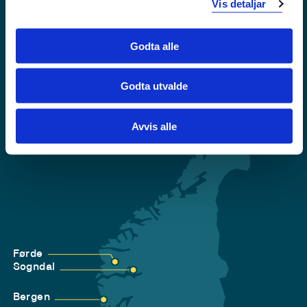
Vis detaljar
Krise- og beredskapsnummer
Tilgjengelegheitserklæring
Godta alle
Personvern
Godta utvalde
Avvis alle
Førde
Sogndal
Bergen