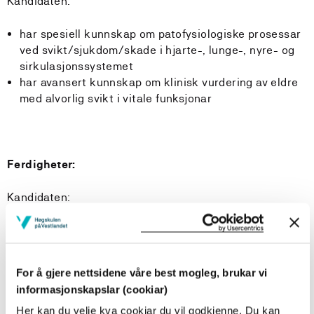
Kandidaten:
har spesiell kunnskap om patofysiologiske prosessar
ved svikt/sjukdom/skade i hjarte-, lunge-, nyre- og
sirkulasjonssystemet
har avansert kunnskap om klinisk vurdering av eldre
med alvorlig svikt i vitale funksjonar
Ferdigheter:
Kandidaten:
arbeider kunnskapsbasert og bidreg til klinisk
fagutvikling på arbeidsplassen
kan planleggje og gjennomføre avansert sykepleie og
For å gjere nettsidene våre best mogleg, brukar vi
delegere medisinsk behandling til eldre med alvorlig
informasjonskapslar (cookiar)
svikt i vitale funksjonar på ein forsvarlig og
omsorgsfull måte
Her kan du velje kva cookiar du vil godkjenne. Du kan