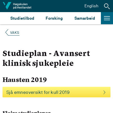
Hopp til innhald
English
Studietilbod
Forsking
Samarbeid
VAKS
Studieplan - Avansert
klinisk sjukepleie
Hausten 2019
Sjå emneoversikt for kull 2019
Fleire studieplaner