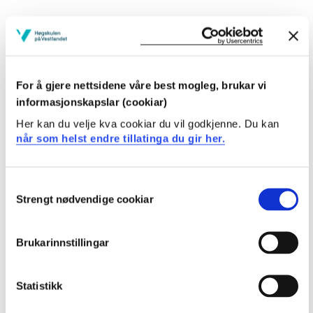
Prosjekteigar
For å gjere nettsidene våre best mogleg, brukar vi
Høgskulen på Vestlandet
informasjonskapslar (cookiar)
Prosjekttype
Her kan du velje kva cookiar du vil godkjenne. Du kan
når som helst endre tillatinga du gir her.
Anvend forsking
Prosjektperiode
Consent
Strengt nødvendige cookiar
Januar 2023 - Desember 2026
Selection
Brukarinnstillingar
Prosjektsamandrag
Lærarutdanningar har ulike tradisjonar og utfordringar i
Statistikk
ulike land, medan det samtidig veks fram ein global