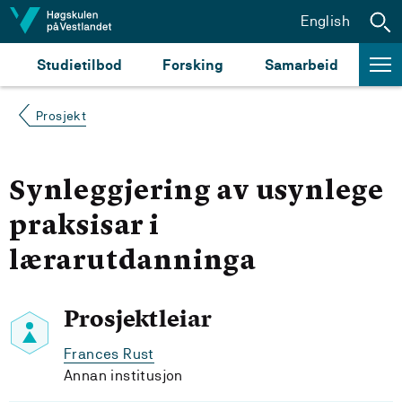
Hopp til innhald
English
Studietilbod
Forsking
Samarbeid
Prosjekt
Synleggjering av usynlege
praksisar i
lærarutdanninga
Prosjektleiar
Frances Rust
Annan institusjon