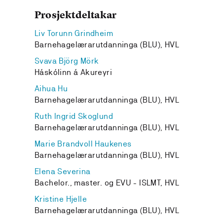
Prosjektdeltakar
Liv Torunn Grindheim
Barnehagelærarutdanninga (BLU), HVL
Svava Björg Mörk
Háskólinn á Akureyri
Aihua Hu
Barnehagelærarutdanninga (BLU), HVL
Ruth Ingrid Skoglund
Barnehagelærarutdanninga (BLU), HVL
Marie Brandvoll Haukenes
Barnehagelærarutdanninga (BLU), HVL
Elena Severina
Bachelor., master. og EVU - ISLMT, HVL
Kristine Hjelle
Barnehagelærarutdanninga (BLU), HVL