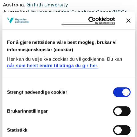
Australia:
Griffith University
Australia:
University of the Sunshine Coast (USC)
Danmark:
University College Copenhagen /
Professionshøjskolen i København
USA:
Augustana University
For å gjere nettsidene våre best mogleg, brukar vi
Vibeke Solsvik Foldnes
informasjonskapslar (cookiar)
Førstelektor
Her kan du velje kva cookiar du vil godkjenne. Du kan
Institutt for pedagogikk, religion og
når som helst endre tillatinga du gir her.
samfunnsfag
Consent
Strengt nødvendige cookiar
Selection
Endra 19.01.22
Brukarinnstillingar
Statistikk