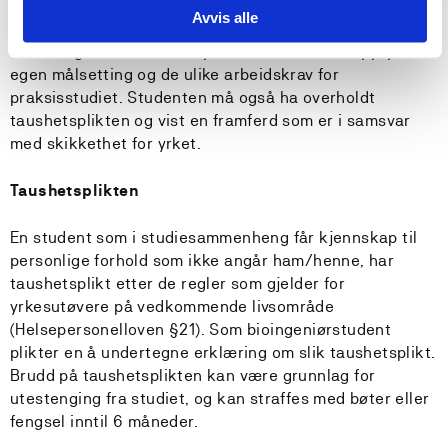
Avvis alle
Praksisstudiene blir vurdert med bestått/ikke bestått.
Vurderingen "bestått" betyr at studenten har oppfylt
egen målsetting og de ulike arbeidskrav for
praksisstudiet. Studenten må også ha overholdt
taushetsplikten og vist en framferd som er i samsvar
med skikkethet for yrket.
Taushetsplikten
En student som i studiesammenheng får kjennskap til
personlige forhold som ikke angår ham/henne, har
taushetsplikt etter de regler som gjelder for
yrkesutøvere på vedkommende livsområde
(Helsepersonelloven §21). Som bioingeniørstudent
plikter en å undertegne erklæring om slik taushetsplikt.
Brudd på taushetsplikten kan være grunnlag for
utestenging fra studiet, og kan straffes med bøter eller
fengsel inntil 6 måneder.