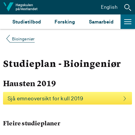
Hopp til innhald
English
Studietilbod
Forsking
Samarbeid
Bioingeniør
Studieplan - Bioingeniør
Hausten 2019
Sjå emneoversikt for kull 2019
Fleire studieplaner