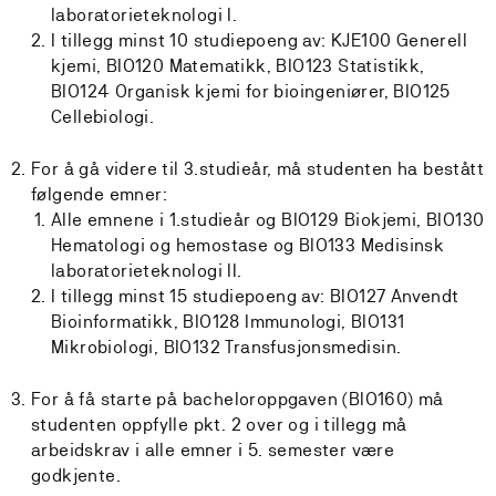
laboratorieteknologi I.
I tillegg minst 10 studiepoeng av: KJE100 Generell
kjemi, BIO120 Matematikk, BIO123 Statistikk,
BIO124 Organisk kjemi for bioingeniører, BIO125
Cellebiologi.
For å gå videre til 3.studieår, må studenten ha bestått
følgende emner:
Alle emnene i 1.studieår og BIO129 Biokjemi, BIO130
Hematologi og hemostase og BIO133 Medisinsk
laboratorieteknologi II.
I tillegg minst 15 studiepoeng av: BIO127 Anvendt
Bioinformatikk, BIO128 Immunologi, BIO131
Mikrobiologi, BIO132 Transfusjonsmedisin.
For å få starte på bacheloroppgaven (BIO160) må
studenten oppfylle pkt. 2 over og i tillegg må
arbeidskrav i alle emner i 5. semester være
godkjente.