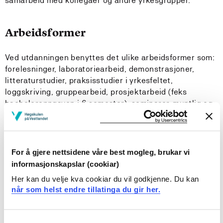
samarbeid med kollegaer og andre yrkesgrupper.
Arbeidsformer
Ved utdanningen benyttes det ulike arbeidsformer som:
forelesninger, laboratoriearbeid, demonstrasjoner,
litteraturstudier, praksisstudier i yrkesfeltet,
loggskriving, gruppearbeid, prosjektarbeid (feks
bacheloroppgaven i 6.semester), seminarer, muntlig og
skriftlig presentasjon av eget arbeid, samt ulike former
for e-læring. Valg av arbeidsformer vil variere innenfor
de ulike emnene.
For å gjere nettsidene våre best mogleg, brukar vi
Målet er å integrere teori og praksis slik at kunnskaper,
informasjonskapslar (cookiar)
ferdigheter og generell kompetanse danner en helhet
Her kan du velje kva cookiar du vil godkjenne. Du kan
og kan overføres til profesjonell yrkesutøvelse.
når som helst endre tillatinga du gir her.
Arbeidsformene skal bidra til personlige utvikling
gjennom stimulering av studentens selvstendighet,
samarbeidsevne og ansvarsfølelse.
Consent