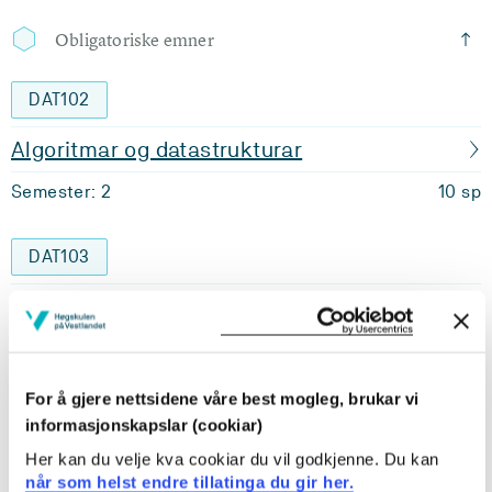
Obligatoriske emner
DAT102
Algoritmar og datastrukturar
Semester: 2
10 sp
DAT103
Datamaskinar og operativsystem
Semester: 3
10 sp
For å gjere nettsidene våre best mogleg, brukar vi
DAT104
informasjonskapslar (cookiar)
Her kan du velje kva cookiar du vil godkjenne. Du kan
Systemutvikling og webapplikasjonar
når som helst endre tillatinga du gir her.