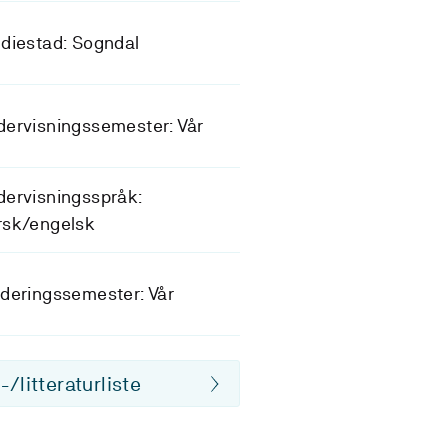
diestad: Sogndal
ervisningssemester: Vår
ervisningsspråk:
rsk/engelsk
deringssemester: Vår
/litteraturliste