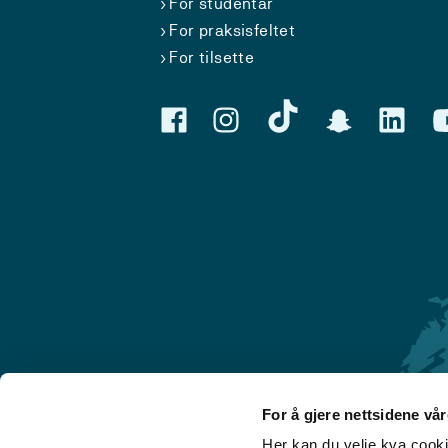
For studentar
For praksisfeltet
For tilsette
For å gjere nettsidene vå
Her kan du velje kva cook