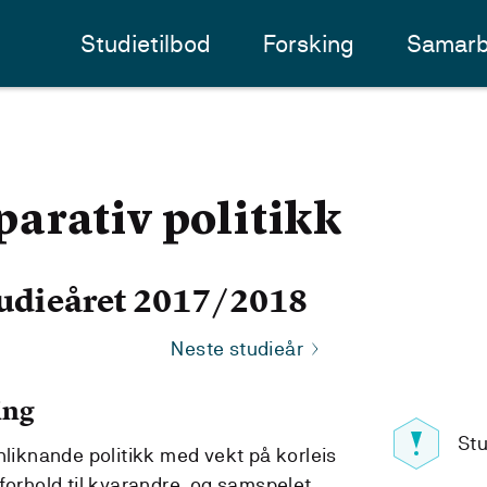
Studietilbod
Forsking
Samarb
arativ politikk
udieåret 2017/2018
Neste studieår
ing
Stu
nliknande politikk med vekt på korleis
forhold til kvarandre, og samspelet