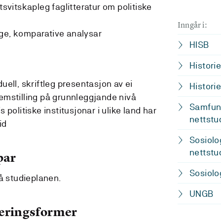
tsvitskapleg faglitteratur om politiske
Inngår i:
ege, komparative analysar
HISB
Histori
uell, skriftleg presentasjon av ei
Histori
lemstilling på grunnleggjande nivå
Samfunn
s politiske institusjonar i ulike land har
nettstu
id
Sosiolo
nettstu
par
Sosiolo
å studieplanen.
UNGB
læringsformer