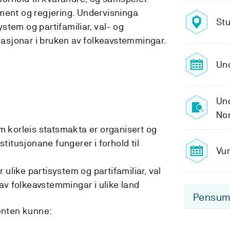
ment og regjering. Undervisninga
Stu
stem og partifamiliar, val- og
riasjonar i bruken av folkeavstemmingar.
Und
Und
No
 korleis statsmakta er organisert og
nstitusjonane fungerer i forhold til
Vur
 ulike partisystem og partifamiliar, val
av folkeavstemmingar i ulike land
Pensum-
denten kunne: