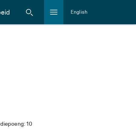
eid
English
diepoeng: 10