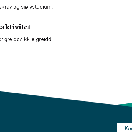
dskrav og sjølvstudium.
aktivitet
ng: greidd/ikkje greidd
Ko