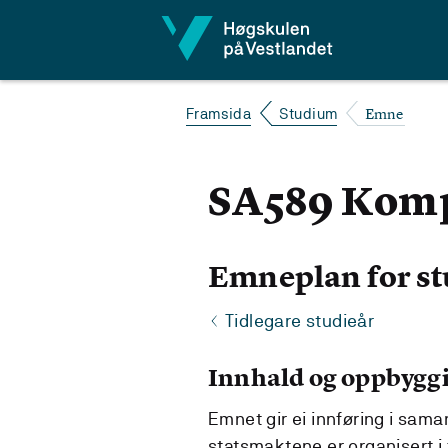
Hopp til innhald
Emne
Framsida
Studium
SA589 Komp
Emneplan for st
Tidlegare studieår
Innhald og oppbygg
Emnet gir ei innføring i sama
statsmaktene er organisert i 