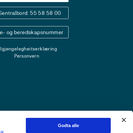
Sentralbord: 55 58 58 00
se- og beredskapsnummer
ilgjengelegheitserklæring
Personvern
Godta alle
ir