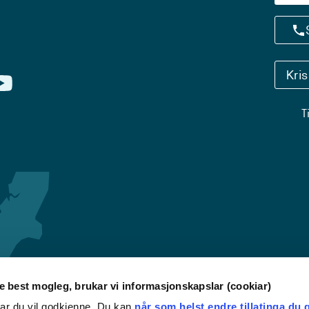
Kri
T
re best mogleg, brukar vi informasjonskapslar (cookiar)
iar du vil godkjenne. Du kan
når som helst endre tillatinga du g