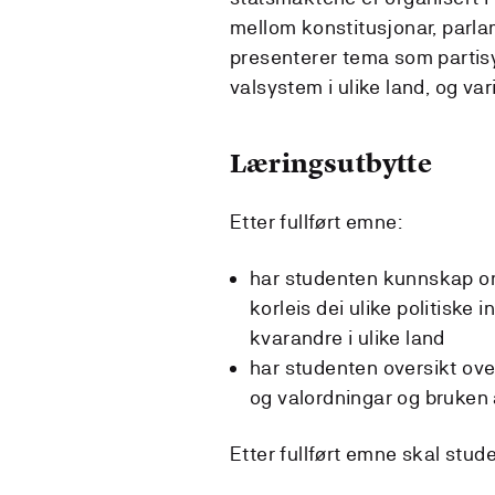
mellom konstitusjonar, parla
presenterer tema som partisy
valsystem i ulike land, og va
Læringsutbytte
Etter fullført emne:
har studenten kunnskap om
korleis dei ulike politiske i
kvarandre i ulike land
har studenten oversikt over
og valordningar og bruken 
Etter fullført emne skal stu