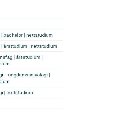
e | bachelor | nettstudium
e | årsttudium | nettstudium
sfag | årsstudium |
dium
gi – ungdomssosiologi |
dium
gi | nettstudium