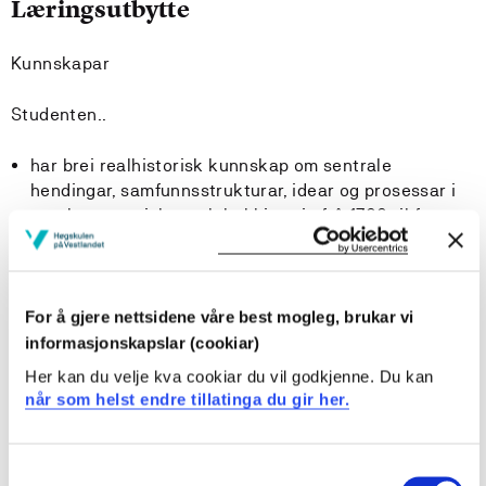
Læringsutbytte
Kunnskapar
Studenten..
har brei realhistorisk kunnskap om sentrale
hendingar, samfunnsstrukturar, idear og prosessar i
norsk, europeisk og global historie frå 1700 til første
verdskrigen
kan gjere greie for opplysningstida og dei
amerikanske og franske revolusjonane
kan gjere greie for den fyrste og andre industrielle
For å gjere nettsidene våre best mogleg, brukar vi
revolusjonen
informasjonskapslar (cookiar)
kan forklare sentrale omgrep som nasjonalisme og
Her kan du velje kva cookiar du vil godkjenne. Du kan
imperialisme og gjere greie for den europeiske
når som helst endre tillatinga du gir her.
dominansen
har kunnskap om slaveri, liveigenskap og personleg
fridom
Consent