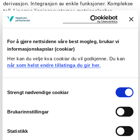
derivasjon. Integrasjon av enkle funksjoner. Komplekse
tall. Lineære ligningssystemer, matrisealgebra,
vektoralgebra og vektorrom, basisskifte, lineære og
homogene transformasjoner. Beregninger vil i mange
tilfeller utføres på datamaskin.
For å gjere nettsidene våre best mogleg, brukar vi
informasjonskapslar (cookiar)
Læringsutbytte
Her kan du velje kva cookiar du vil godkjenne. Du kan
når som helst endre tillatinga du gir her.
Etter å ha fullført dette emnet skal studenten kunne:
Kunnskap
Consent
Strengt nødvendige cookiar
Selection
gjøre rede for grunnleggende matematiske
funksjoner.
Brukarinnstillingar
gjøre rede for de vanlige transformasjonsmatrisene
som brukes i datagrafikk.
beskrive regler for vektoralgebra.
Statistikk