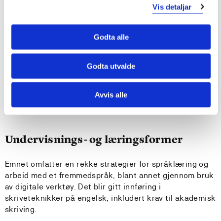
Vis detaljar
Kan vedlikeholde og utvikle egen språklig og
didaktisk kompetanse
Har god innsikt I forsknings- og utviklingsarbeidet I
Godta alle
engelskfaget
Godta utvalde
Krav til forkunnskaper
Avvis alle
Engelsk 1 (MGBEN101 og MGBEN201, eller MGBEN104 og
MGBEN204) eller tilsvarende
Undervisnings- og læringsformer
Emnet omfatter en rekke strategier for språklæring og
arbeid med et fremmedspråk, blant annet gjennom bruk
av digitale verktøy. Det blir gitt innføring i
skriveteknikker på engelsk, inkludert krav til akademisk
skriving.