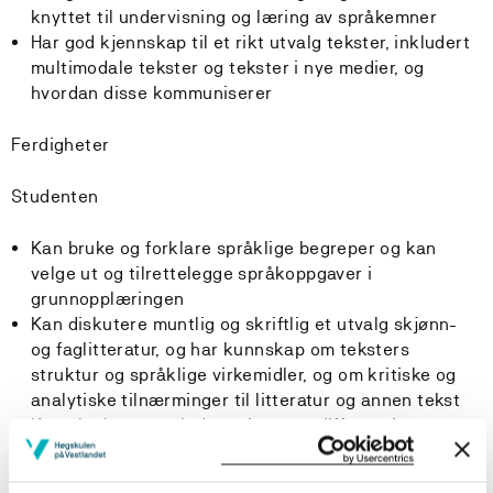
knyttet til undervisning og læring av språkemner
Har god kjennskap til et rikt utvalg tekster, inkludert
multimodale tekster og tekster i nye medier, og
hvordan disse kommuniserer
Ferdigheter
Studenten
Kan bruke og forklare språklige begreper og kan
velge ut og tilrettelegge språkoppgaver i
grunnopplæringen
Kan diskutere muntlig og skriftlig et utvalg skjønn-
og faglitteratur, og har kunnskap om teksters
struktur og språklige virkemidler, og om kritiske og
analytiske tilnærminger til litteratur og annen tekst
Kan planlegge og lede varierte og differensierte
læringsaktiviteter, også digitale og ved bruk av nye
medier, som fremmer dybdelæring og utvikling av de