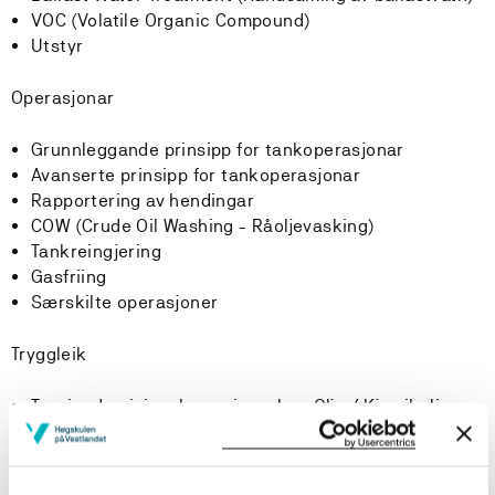
VOC (Volatile Organic Compound)
Utstyr
Operasjonar
Grunnleggande prinsipp for tankoperasjonar
Avanserte prinsipp for tankoperasjonar
Rapportering av hendingar
COW (Crude Oil Washing - Råoljevasking)
Tankreingjering
Gasfriing
Særskilte operasjoner
Tryggleik
Teoriundervising, brann i væsker; Olje / Kjemikalier
Brannførebyggande; Olje / Kjemikalier
Brannbekjemping olje
Brannbekjemping kjemikalier