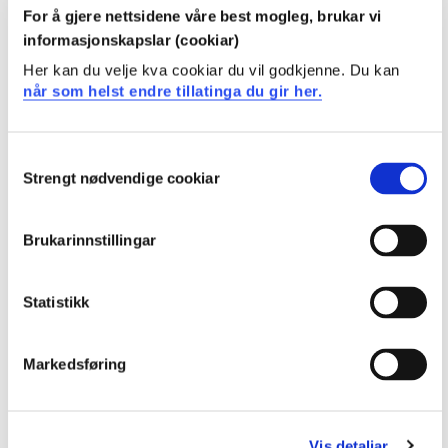
Diverse utstyr for brannbekjemping; Olje / Kjemikalie
For å gjere nettsidene våre best mogleg, brukar vi
Evakuering frå lukka rom
informasjonskapslar (cookiar)
Diverse utstyr for evakuering frå lukka rom
Her kan du velje kva cookiar du vil godkjenne. Du kan
Teoriundervising medisinsk førstehjelp; Olje /
når som helst endre tillatinga du gir her.
Kjemikalier
Medisinsk behandling olje
Medisinsk behandling kjemikalier
Consent
Medisinsk behandling brannskader
Strengt nødvendige cookiar
Selection
Førstehjelp i lukka rom
Tryggleik i lukka rom
Brukarinnstillingar
Gassmålingsutstyr - Bruk og vedlikehald
Gassmålingar
Arbeid i lukka rom
Statistikk
Tryggleiks- og evakueringsutsyr til lukka rom
Markedsføring
Læringsutbytte
Kunnskap
Vis detaljar