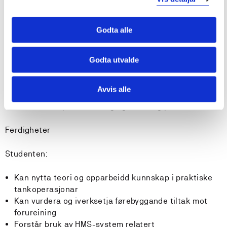
Studenten:
Godta alle
Har brei kunnskap om tankoperasjonar på olje- og
kjemikalietankskip
Har brei kunnskap om reglar og forskrifter på olje- og
Godta utvalde
kjemikalietankskip
Kan sjå moderne tankoperasjonar i historisk
Avvis alle
samanheng
Har kunnskap om forsking og utvikling på området
Ferdigheter
Studenten:
Kan nytta teori og opparbeidd kunnskap i praktiske
tankoperasjonar
Kan vurdera og iverksetja førebyggande tiltak mot
forureining
Forstår bruk av HMS-system relatert