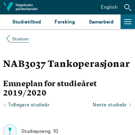
Hopp til innhald
English
Studietilbod
Forsking
Samarbeid
Studium
NAB3037 Tankoperasjonar
Emneplan for studieåret
2019/2020
Tidlegare studieår
Neste studieår
Studiepoeng: 10