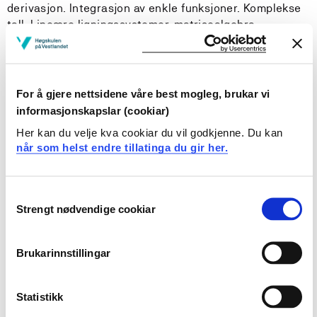
derivasjon. Integrasjon av enkle funksjoner. Komplekse
tall. Lineære ligningssystemer, matrisealgebra,
vektoralgebra og vektorrom, basisskifte, lineære og
homogene transformasjoner. Beregninger vil i mange
tilfeller utføres på datamaskin.
For å gjere nettsidene våre best mogleg, brukar vi
informasjonskapslar (cookiar)
Læringsutbytte
Her kan du velje kva cookiar du vil godkjenne. Du kan
når som helst endre tillatinga du gir her.
Etter å ha fullført dette emnet skal studenten kunne:
Kunnskap
Consent
Strengt nødvendige cookiar
Selection
gjøre rede for grunnleggende matematiske
funksjoner.
Brukarinnstillingar
gjøre rede for de vanlige transformasjonsmatrisene
som brukes i datagrafikk.
beskrive regler for vektoralgebra.
Statistikk