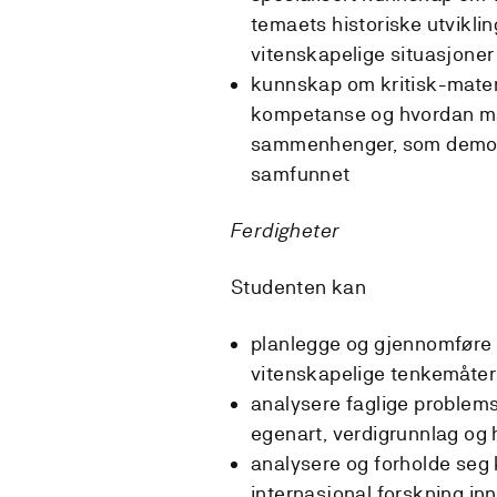
temaets historiske utvikl
vitenskapelige situasjone
kunnskap om kritisk-mate
kompetanse og hvordan mate
sammenhenger, som demokra
samfunnet
Ferdigheter
Studenten kan
planlegge og gjennomføre
vitenskapelige tenkemåte
analysere faglige problem
egenart, verdigrunnlag og 
analysere og forholde seg k
internasjonal forskning i