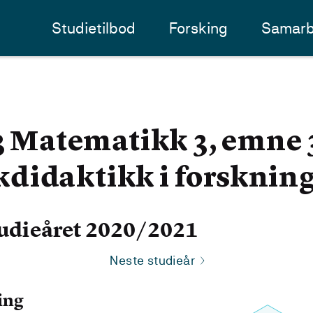
Studietilbod
Forsking
Samarb
atematikk 3, emne 3
idaktikk i forskning
udieåret 2020/2021
Neste studieår
ing