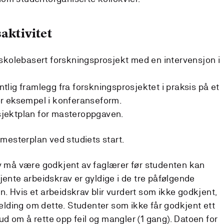
aktivitet
skolebasert forskningsprosjekt med en intervensjon i
lig framlegg fra forskningsprosjektet i praksis på et
r eksempel i konferanseform.
rosjektplan for masteroppgaven.
semesterplan ved studiets start.
av må være godkjent av faglærer før studenten kan
jente arbeidskrav er gyldige i de tre påfølgende
. Hvis et arbeidskrav blir vurdert som ikke godkjent,
emelding om dette. Studenter som ikke får godkjent ett
lbud om å rette opp feil og mangler (1 gang). Datoen for