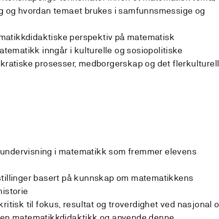
ing og hvordan temaet brukes i samfunnsmessige og
r
matikkdidaktiske perspektiv på matematisk
matikk inngår i kulturelle og sosiopolitiske
tiske prosesser, medborgerskap og det flerkulturel
 undervisning i matematikk som fremmer elevens
r
stillinger basert på kunnskap om matematikkens
historie
ritisk til fokus, resultat og troverdighet ved nasjonal 
nnen matematikkdidaktikk og anvende denne