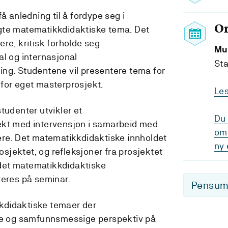
å anledning til å fordype seg i
O
gte matematikkdidaktiske tema. Det
re, kritisk forholde seg
Mu
al og internasjonal
Sta
ng. Studentene vil presentere tema for
 for eget masterprosjekt.
Le
tudenter utvikler et
Du 
ekt med intervensjon i samarbeid med
om 
ere. Det matematikkdidaktiske innholdet
ny 
rosjektet, og refleksjoner fra prosjektet
v det matematikkdidaktiske
teres på seminar.
Pensum-
kdidaktiske temaer der
ske og samfunnsmessige perspektiv på