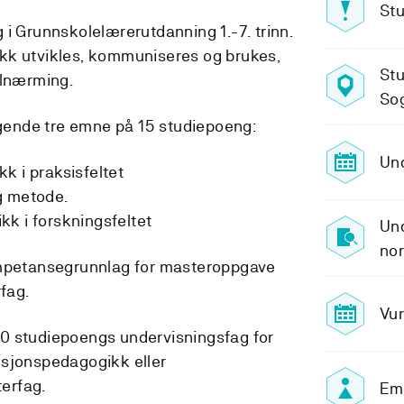
Stu
 i Grunnskolelærerutdanning 1.-7. trinn.
kk utvikles, kommuniseres og brukes,
Stu
tilnærming.
So
ølgende tre emne på 15 studiepoeng:
Und
kk i praksisfeltet
og metode.
kk i forskningsfeltet
Und
nor
ompetansegrunnlag for masteroppgave
fag.
Vur
0 studiepoengs undervisningsfag for
esjonspedagogikk eller
erfag.
Emn