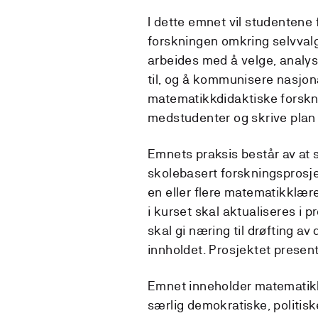
I dette emnet vil studentene f
forskningen omkring selvval
arbeides med å velge, analyse
til, og å kommunisere nasjon
matematikkdidaktiske forskni
medstudenter og skrive plan
Emnets praksis består av at s
skolebasert forskningsprosj
en eller flere matematikklær
i kurset skal aktualiseres i p
skal gi næring til drøfting a
innholdet. Prosjektet presen
Emnet inneholder matematik
særlig demokratiske, politi