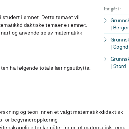
Inngår i:
i studert i emnet. Dette temaet vil
Grunnsk
atematikkdidaktiske temaene i emnet,
| Berge
enart og anvendelse av matematikk
Grunnsk
| Sognd
Grunnsk
| Stord
nten ha følgende totale læringsutbytte:
skning og teori innen et valgt matematikkdidaktisk
s for begynneropplæring
vitenskapelige tenkemåter innen et matematisk tema,