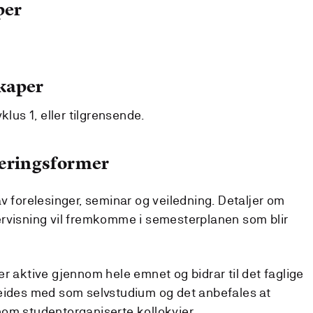
per
kaper
klus 1, eller tilgrensende.
læringsformer
v forelesinger, seminar og veiledning. Detaljer om
ervisning vil fremkomme i semesterplanen som blir
r aktive gjennom hele emnet og bidrar til det faglige
beides med som selvstudium og det anbefales at
nom studentorganiserte kollokvier.