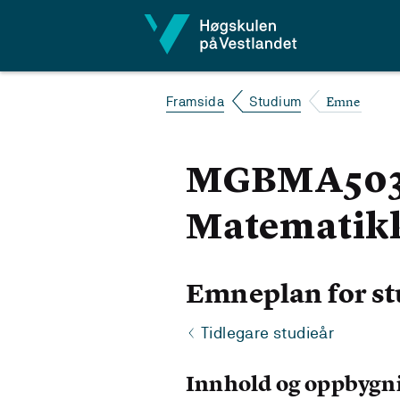
Hopp til innhald
Emne
Framsida
Studium
MGBMA503 M
Matematikkd
Emneplan for st
Tidlegare studieår
Innhold og oppbygn