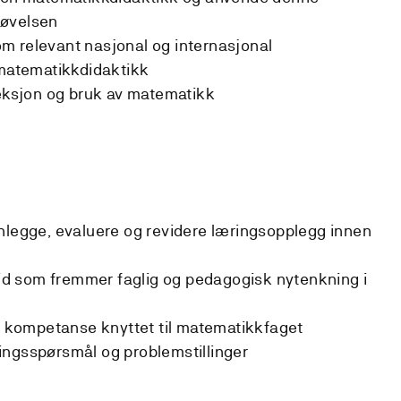
tøvelsen
m relevant nasjonal og internasjonal
n matematikkdidaktikk
leksjon og bruk av matematikk
nlegge, evaluere og revidere læringsopplegg innen
beid som fremmer faglig og pedagogisk nytenkning i
al kompetanse knyttet til matematikkfaget
ingsspørsmål og problemstillinger