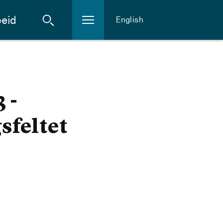
eid
English
 -
sfeltet