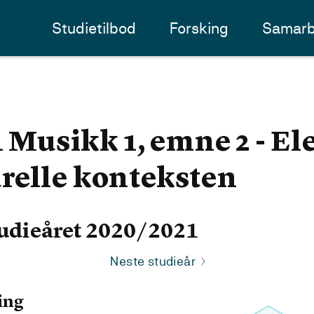
Studietilbod
Forsking
Samarb
usikk 1, emne 2 - El
relle konteksten
udieåret 2020/2021
Neste studieår
ing