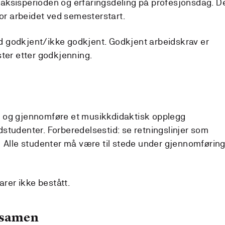
raksisperioden og erfaringsdeling på profesjonsdag. D
 for arbeidet ved semesterstart.
 godkjent/ikke godkjent. Godkjent arbeidskrav er
ster etter godkjenning.
 og gjennomføre et musikkdidaktisk opplegg
studenter. Forberedelsestid: se retningslinjer som
 Alle studenter må være til stede under gjennomførin
arer ikke bestått.
ksamen