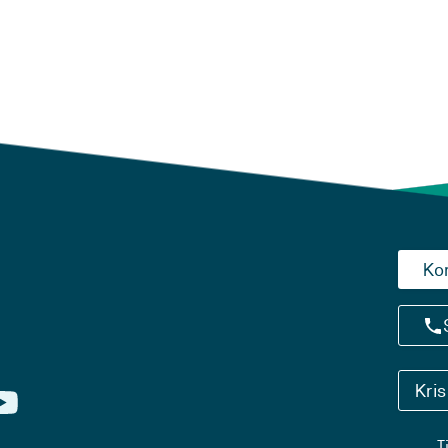
Ko
Kri
T