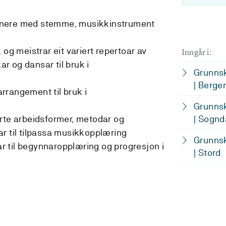
onere med stemme, musikkinstrument
 og meistrar eit variert repertoar av
Inngår i:
kar og dansar til bruk i
Grunnsk
| Berge
rrangement til bruk i
Grunnsk
rte arbeidsformer, metodar og
| Sognd
r til tilpassa musikkopplæring
Grunnsk
lar til begynnaropplæring og progresjon i
| Stord