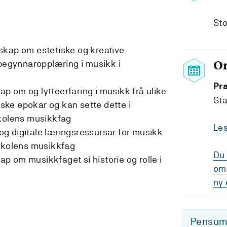
Sto
skap om estetiske og kreative
O
 begynnaropplæring i musikk i
Pr
 om og lytteerfaring i musikk frå ulike
Sta
riske epokar og kan sette dette i
olens musikkfag
Le
g digitale læringsressursar for musikk
nskolens musikkfag
Du 
 om musikkfaget si historie og rolle i
om 
ny 
Pensum-