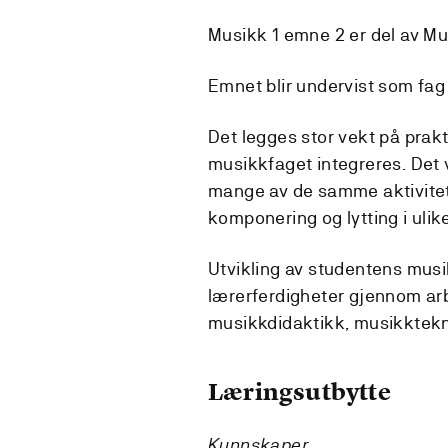
Musikk 1 emne 2 er del av Musi
Emnet blir undervist som fag 
Det legges stor vekt på prakt
musikkfaget integreres. Det v
mange av de samme aktivitet
komponering og lytting i ulik
Utvikling av studentens musi
lærerferdigheter gjennom arb
musikkdidaktikk, musikktekno
Læringsutbytte
Kunnskaper