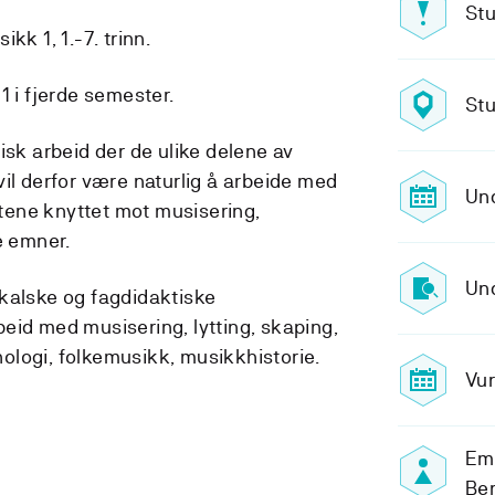
Stu
kk 1, 1.-7. trinn.
1 i fjerde semester.
Stu
isk arbeid der de ulike delene av
il derfor være naturlig å arbeide med
Und
ene knyttet mot musisering,
e emner.
Und
kalske og fagdidaktiske
eid med musisering, lytting, skaping,
logi, folkemusikk, musikkhistorie.
Vur
Em
Ber