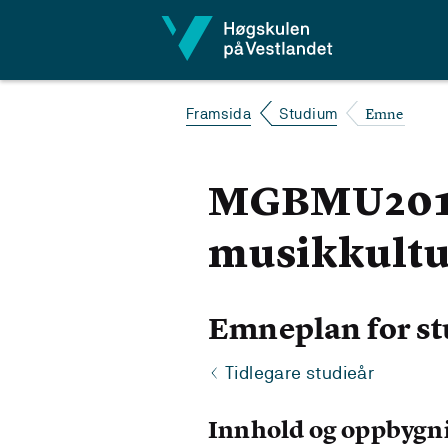
Hopp til innhald
Emne
Framsida
Studium
MGBMU201 M
musikkultu
Emneplan for st
Tidlegare studieår
Innhold og oppbygn