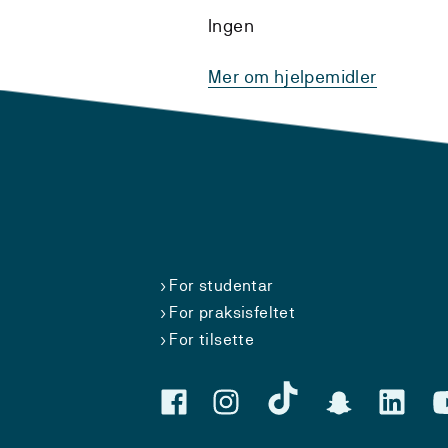
Ingen
Mer om hjelpemidler
For studentar
For praksisfeltet
For tilsette