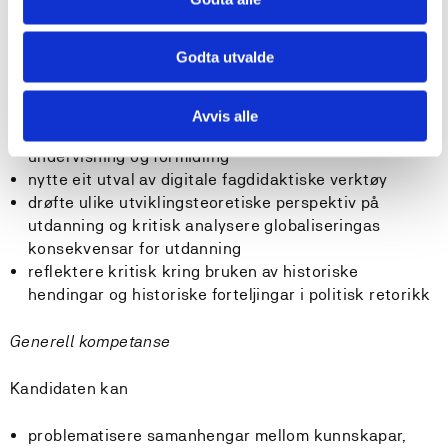
Kandidaten kan
Godta utvalde
analysere og kritisk vurdere samfunnsfaglege
framstillingar og praksisar
Avvis alle
nytte samfunnsfaglege metodar og kjelder i
undervisning og formidling
nytte eit utval av digitale fagdidaktiske verktøy
drøfte ulike utviklingsteoretiske perspektiv på
utdanning og kritisk analysere globaliseringas
konsekvensar for utdanning
reflektere kritisk kring bruken av historiske
hendingar og historiske forteljingar i politisk retorikk
Generell kompetanse
Kandidaten kan
problematisere samanhengar mellom kunnskapar,