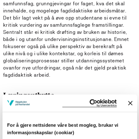
samfunnsfag, grunngjevingar for faget, kva det skal
innehalde, og mogelege fagdidaktiske arbeidsmåtar.
Det blir lagt vekt på å øve opp studentane si evne til
kritisk vurdering av samfunnsfaglege framstillingar.
Sentralt står ei kritisk drøfting av bruken av historie,
både i og utanfor undervisningsinstitusjonane. Emnet
fokuserer også på ulike perspektiv av berekraft på
ulike nivå og i ulike kontekstar, og korleis til dømes
globaliseringsprosessar stiller utdanningssystemet
ovanfor nye utfordringar, også når det gjeld praktisk
fagdidaktisk arbeid.
Læringsutbytte
Ved fullført emne skal studenten ha følgjande totale
læringsutbytte:
For å gjere nettsidene våre best mogleg, brukar vi
Kunnskapar
informasjonskapslar (cookiar)