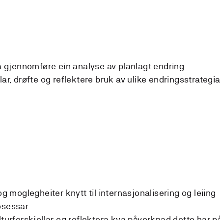
 å gjennomføre ein analyse av planlagt endring.
lar, drøfte og reflektere bruk av ulike endringsstrategia
og moglegheiter knytt til internasjonalisering og leiing
osessar
lturforskjellar og reflektera kva påverknad dette har p