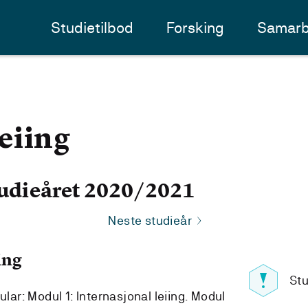
Studietilbod
Forsking
Samarb
eiing
udieåret 2020/2021
Neste studieår
ing
Stu
ular: Modul 1: Internasjonal leiing. Modul