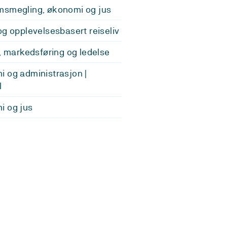
smegling, økonomi og jus
og opplevelsesbasert reiseliv
v, markedsføring og ledelse
 og administrasjon |
l
i og jus