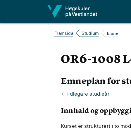
Hopp til innhald
Emne
Framsida
Studium
OR6-1008 L
Emneplan for st
Tidlegare studieår
Innhald og oppbygg
Kurset er strukturert i to mod