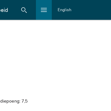
eid
English
diepoeng: 7,5