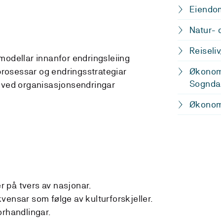
Eiendom
Natur- 
Reiseli
modellar innanfor endringsleiing
osessar og endringsstrategiar
Økonomi
Sognda
r ved organisasjonsendringar
Økonom
er på tvers av nasjonar.
vensar som følge av kulturforskjeller.
orhandlingar.