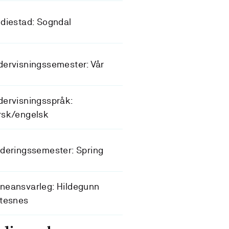
diestad: Sogndal
ervisningssemester: Vår
ervisningsspråk:
rsk/engelsk
deringssemester: Spring
neansvarleg: Hildegunn
ftesnes