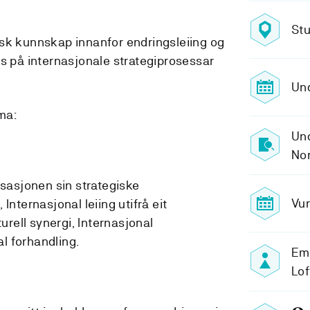
Stu
sk kunnskap innanfor endringsleiing og
us på internasjonale strategiprosessar
Und
ma:
Und
No
isasjonen sin strategiske
Vur
Internasjonal leiing utifrå eit
turell synergi, Internasjonal
l forhandling.
Em
Lo