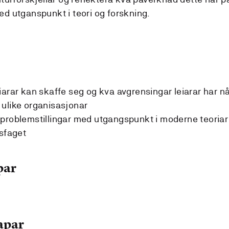
ed utganspunkt i teori og forskning.
iarar kan skaffe seg og kva avgrensingar leiarar har n
 i ulike organisasjonar
 problemstillingar med utgangspunkt i moderne teoriar
gsfaget
par
apar