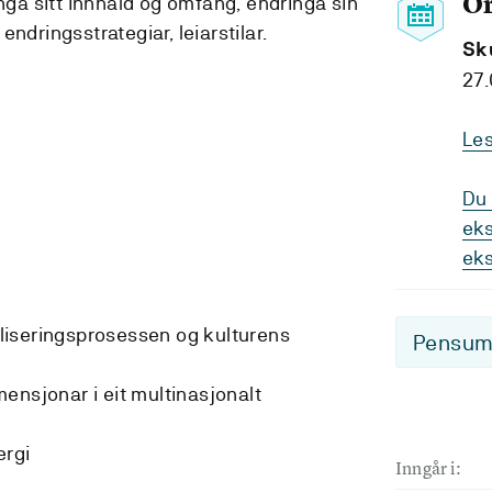
O
inga sitt innhald og omfang, endringa sin
ndringsstrategiar, leiarstilar.
Sk
27.
Le
Du 
eks
ek
iseringsprosessen og kulturens
Pensum-
ensjonar i eit multinasjonalt
ergi
Inngår i: