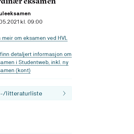
rdinær eksamen
uleeksamen
05.2021 kl. 09:00
s meir om eksamen ved HVL
finn detaljert informasjon om
amen i Studentweb, inkl. ny
samen (kont)
/litteraturliste