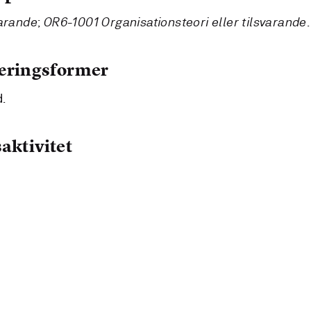
varande
;
OR6-1001 Organisationsteori eller tilsvarande
.
læringsformer
d.
aktivitet