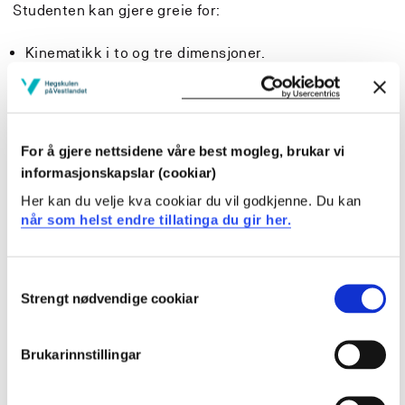
Studenten kan gjere greie for:
Kinematikk i to og tre dimensjoner.
Strukturen til newtonske mekanikken.
Newtons lover og arbeid-energi-setninga for
translasjons- og rotasjonsrørsle.
Bevaringslover som er nyttige i samband med
For å gjere nettsidene våre best mogleg, brukar vi
kollisjonar for translasjons- og rotasjonsrørsle.
informasjonskapslar (cookiar)
Krav som er knytt til bruk av dei ulike lovene og
prinsippa.
Her kan du velje kva cookiar du vil godkjenne. Du kan
Bruken av modellar og modellar sitt
når som helst endre tillatinga du gir her.
gyldigheitsområde.
Consent
Ferdigheiter
Strengt nødvendige cookiar
Selection
Studenten kan gjennomføra:
Brukarinnstillingar
Berekningar basert på den newtonske mekanikken
for translasjons- og rotasjonsrørsle.