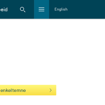
eid
English
 enkeltemne