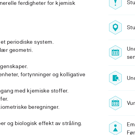
Stu
nerelle ferdigheter for kjemisk
.
Stu
et periodiske system.
Und
lær geometri.
sem
egenskaper.
nheter, fortynninger og kolligative
Und
mgang med kjemiske stoffer.
fer.
Vur
kiometriske beregninger.
er og biologisk effekt av stråling.
Em
Fø