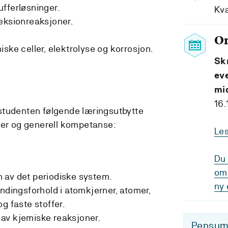
fferløsninger.
Kv
eksionreaksjoner.
O
ske celler, elektrolyse og korrosjon.
Sk
ev
mi
16.
studenten følgende læringsutbytte
ter og generell kompetanse:
Le
Du 
om 
 av det periodiske system.
ny 
indingsforhold i atomkjerner, atomer,
g faste stoffer.
av kjemiske reaksjoner.
Pensum-