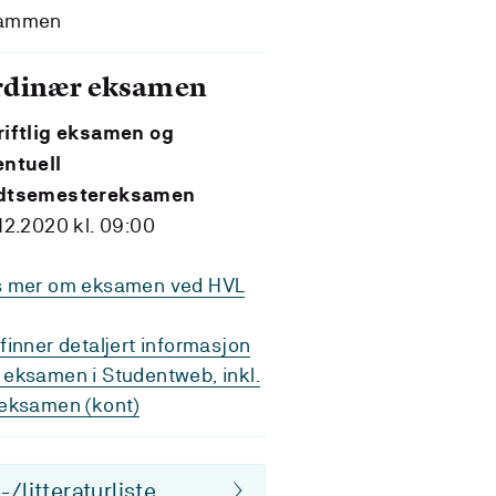
ammen
rdinær eksamen
riftlig eksamen og
entuell
dtsemestereksamen
12.2020 kl. 09:00
s mer om eksamen ved HVL
finner detaljert informasjon
eksamen i Studentweb, inkl.
eksamen (kont)
/litteraturliste