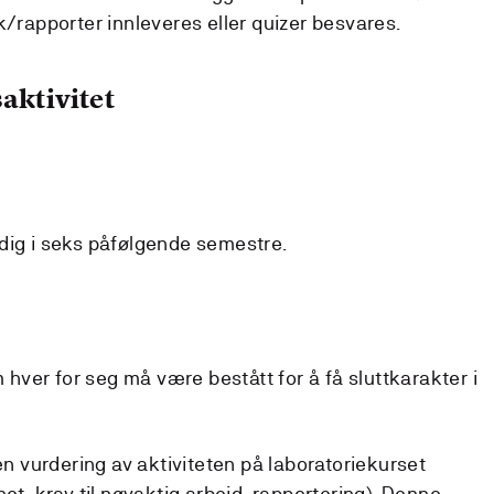
k/rapporter innleveres eller quizer besvares.
aktivitet
)
dig i seks påfølgende semestre.
ver for seg må være bestått for å få sluttkarakter i
 en vurdering av aktiviteten på laboratoriekurset
het, krav til nøyaktig arbeid, rapportering). Denne