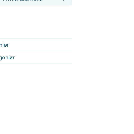
niør
geniør