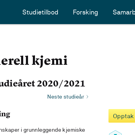
Studietilbod
Forsking
Samarb
erell kjemi
udieåret 2020/2021
Neste studieår
ing
Opptak
nskaper i grunnleggende kjemiske