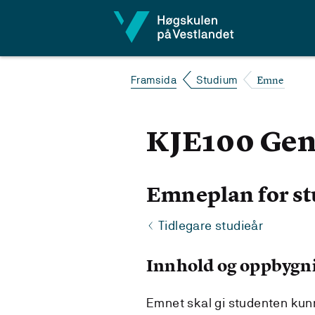
Hopp til innhald
Emne
Framsida
Studium
KJE100 Gen
Emneplan for st
Tidlegare studieår
Innhold og oppbygn
Emnet skal gi studenten kun