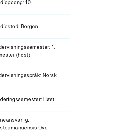
diepoeng: 10
diested: Bergen
ervisningssemester: 1.
ester (høst)
ervisningsspråk: Norsk
deringssemester: Høst
neansvarlig:
rsteamanuensis Ove