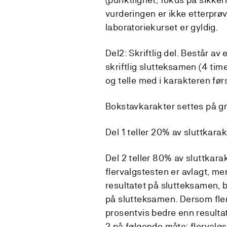
vurderingen er ikke etterprøv
laboratoriekurset er gyldig.
Del2: Skriftlig del. Består av 
skriftlig slutteksamen (4 time
og telle med i karakteren fø
Bokstavkarakter settes på gr
Del 1 teller 20% av sluttkarak
Del 2 teller 80% av sluttkara
flervalgstesten er avlagt, me
resultatet på slutteksamen, b
på slutteksamen. Dersom fler
prosentvis bedre enn resulta
2 på følgende måte: flervalgs