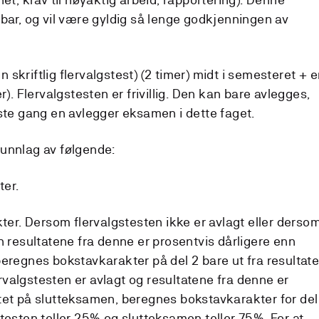
bar, og vil være gyldig så lenge godkjenningen av
en skriftlig flervalgstest) (2 timer) midt i semesteret + 
r). Flervalgstesten er frivillig. Den kan bare avlegges,
rste gang en avlegger eksamen i dette faget.
unnlag av følgende:
ter.
kter. Dersom flervalgstesten ikke er avlagt eller derso
n resultatene fra denne er prosentvis dårligere enn
eregnes bokstavkarakter på del 2 bare ut fra resultate
valgstesten er avlagt og resultatene fra denne er
tet på slutteksamen, beregnes bokstavkarakter for del
testen teller 25% og slutteksamen teller 75%. For at