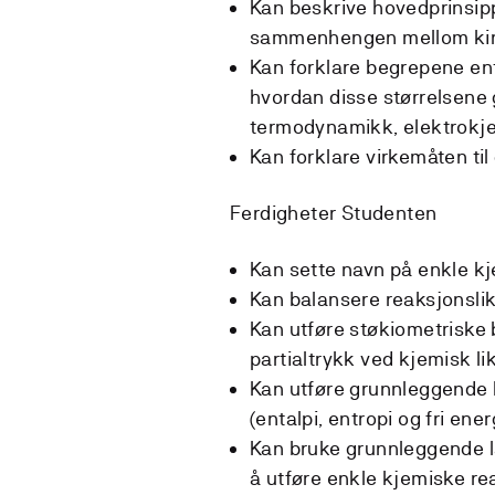
Kan beskrive hovedprinsipp
sammenhengen mellom kine
Kan forklare begrepene enta
hvordan disse størrelsen
termodynamikk, elektrokje
Kan forklare virkemåten til
Ferdigheter Studenten
Kan sette navn på enkle kj
Kan balansere reaksjonslik
Kan utføre støkiometriske
partialtrykk ved kjemisk li
Kan utføre grunnleggende 
(entalpi, entropi og fri ene
Kan bruke grunnleggende lab
å utføre enkle kjemiske r