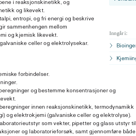
ene i reaksjonskinetikk, og
tikk og likevekt.
lpi, entropi, og fri energi og beskrive
e gir sammenhengen mellom
Inngår i:
mi og kjemisk likevekt.
 galvaniske celler og elektrolysekar.
Bioinge
Kjemiin
emiske forbindelser.
ninger.
 beregninger og bestemme konsentrasjoner og
kevekt.
beregninger innen reaksjonskinetikk, termodynamikk
rgi) og elektrokjemi (galvaniske celler og elektrolyse).
oratorieutstyr som vekter, pipetter og glass utstyr til
eaksjoner og laboratorieforsøk, samt gjennomføre både