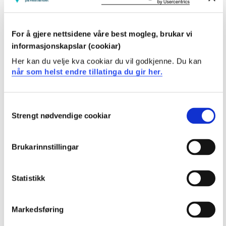
enveisfunksjoner
Anvendelse av kryptografi, herunder PKI (Public Key
Infrastructure) og sertifikater
For å gjere nettsidene våre best mogleg, brukar vi
informasjonskapslar (cookiar)
Læringsutbytte
Her kan du velje kva cookiar du vil godkjenne. Du kan
når som helst endre tillatinga du gir her.
Etter å ha fullført dette emnet skal studenten kunne:
Consent
Kunnskaper
Strengt nødvendige cookiar
Selection
Forklare forskjellen på sentralisert drift (domener) og
arbeidsgrupper
Brukarinnstillingar
Utrede konseptet virtualisering
Forklare adressering, ruting og trafikkfiltrering i et
Statistikk
nettverk
Forklare kryptering og anvendelse av kryptering
Markedsføring
Ferdigheter