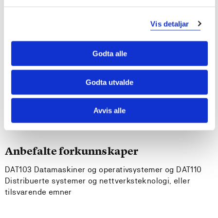
Gjennomføre en Windows-installasjon og forstå de
Vis detaljar
valgene man gjør underveis
Installere tjenester på Windows-plattformen
Konfigurere en Windows-tjener for å oppfylle gitte
Godta alle
krav
Endre konfigurasjonen i en ruter
Godta utvalde
Krav til forkunnskaper
Avvis alle
Ingen
Anbefalte forkunnskaper
DAT103 Datamaskiner og operativsystemer og DAT110
Distribuerte systemer og nettverksteknologi, eller
tilsvarende emner