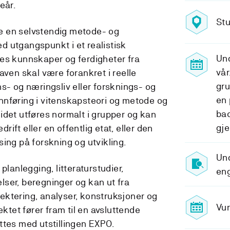
eår.
Stu
e en selvstendig metode- og
 utgangspunkt i et realistisk
Und
es kunnskaper og ferdigheter fra
vår
aven skal være forankret i reelle
gru
s- og næringsliv eller forsknings- og
en 
 innføring i vitenskapsteori og metode og
ba
idet utføres normalt i grupper og kan
gje
ift eller en offentlig etat, eller den
ing på forskning og utvikling.
Und
planlegging, litteraturstudier,
en
ser, beregninger og kan ut fra
ktering, analyser, konstruksjoner og
Vur
ektet fører fram til en avsluttende
ttes med utstillingen EXPO.