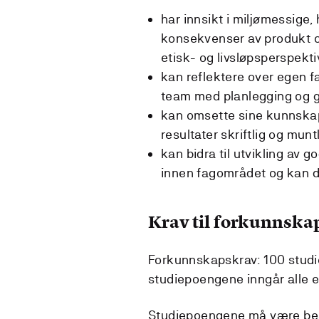
har innsikt i miljømessig
konsekvenser av produkt og
etisk- og livsløpsperspekti
kan reflektere over egen f
team med planlegging og gj
kan omsette sine kunnskape
resultater skriftlig og munt
kan bidra til utvikling av 
innen fagområdet og kan d
Krav til forkunnska
Forkunnskapskrav: 100 studi
studiepoengene inngår alle e
Studiepoengene må være best