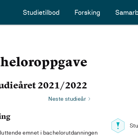
Studietilbod
Forsking
Samarb
heloroppgave
udieåret 2021/2022
Neste studieår
ing
St
luttende emnet i bachelorutdanningen