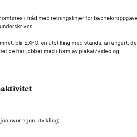
omføres i tråd med retningslinjer for bacheloroppgav
 underskrives.
et, blir EXPO, en utstilling med stands, arrangert, de
ktet de har jobbet med i form av plakat/video og
aktivitet
sjon over egen utvikling)