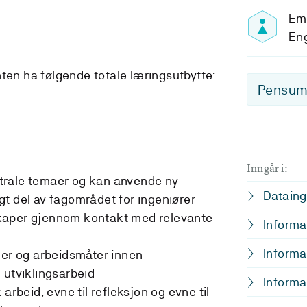
Emn
En
nten ha følgende totale læringsutbytte:
Pensum-
Inngår i:
trale temaer og kan anvende ny
Dataing
t del av fagområdet for ingeniører
kaper gjennom kontakt med relevante
Informa
Informa
der og arbeidsmåter innen
 utviklingsarbeid
Informa
arbeid, evne til refleksjon og evne til