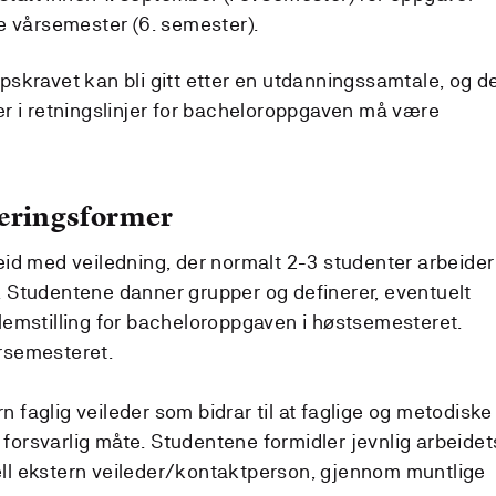
e vårsemester (6. semester).
skravet kan bli gitt etter en utdanningssamtale, og d
rier i retningslinjer for bacheloroppgaven må være
læringsformer
id med veiledning, der normalt 2-3 studenter arbeider
 Studentene danner grupper og definerer, eventuelt
roblemstilling for bacheloroppgaven i høstsemesteret.
rsemesteret.
rn faglig veileder som bidrar til at faglige og metodiske
n forsvarlig måte. Studentene formidler jevnlig arbeidet
tuell ekstern veileder/kontaktperson, gjennom muntlige