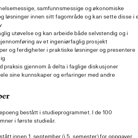
e, helsemessige, samfunnsmessige og økonomiske
 løsninger innen sitt fagområde og kan sette disse i 
v
aglig utøvelse og kan arbeide både selvstendig og i
ennomføring av et ingeniørfaglig prosjekt
r og ferdigheter i praktiske løsninger og presentere
lig
god praksis gjennom å delta i faglige diskusjoner
ele sine kunnskaper og erfaringer med andre
per
epoeng bestått i studieprogrammet. I de 100
mner i første studieår.
ått innen 1. september (i 5. semester) for oppgaver