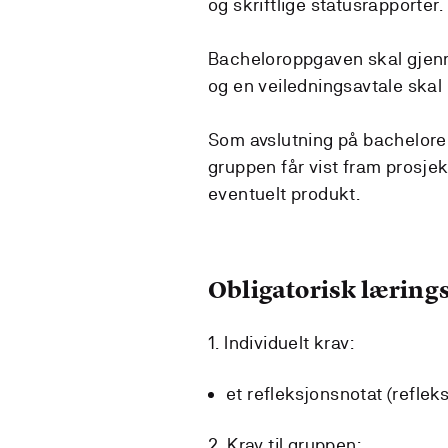
og skriftlige statusrapporter.
Bacheloroppgaven skal gjenn
og en veiledningsavtale skal
Som avslutning på bacheloremn
gruppen får vist fram prosje
eventuelt produkt.
Obligatorisk lærings
1. Individuelt krav:
et refleksjonsnotat (reflek
2. Krav til gruppen: