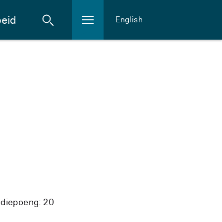
eid
English
udiepoeng: 20