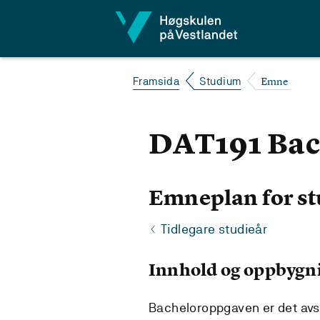
Hopp til innhald
Emne
Framsida
Studium
DAT191 Bac
Emneplan for st
Tidlegare studieår
Innhold og oppbygn
Bacheloroppgaven er det avs