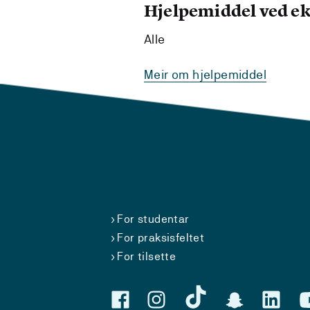
Hjelpemiddel ved 
Alle
Meir om hjelpemiddel
For studentar
For praksisfeltet
For tilsette