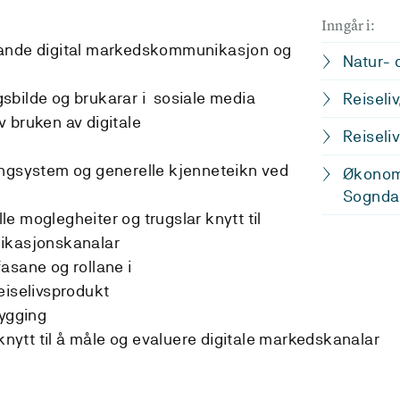
Inngår i:
gande digital markedskommunikasjon og
Natur- 
sbilde og brukarar i sosiale media
Reiseli
 bruken av digitale
Reiseli
ingsystem og generelle kjenneteikn ved
Økonomi
Sognda
 moglegheiter og trugslar knytt til
nikasjonskanalar
asane og rollane i
eiselivsprodukt
bygging
ytt til å måle og evaluere digitale markedskanalar