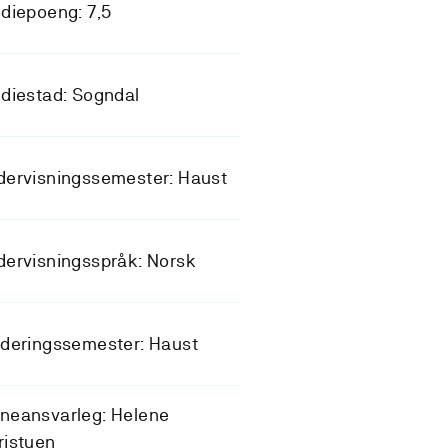
diepoeng: 7,5
diestad: Sogndal
dervisningssemester: Haust
ervisningsspråk: Norsk
deringssemester: Haust
neansvarleg: Helene
ristuen