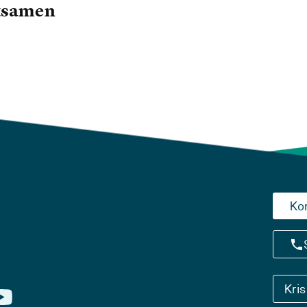
eksamen
Ko
Kri