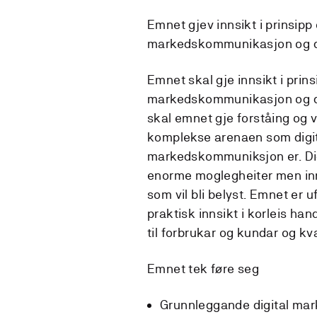
Emnet gjev innsikt i prinsipp
markedskommunikasjon og di
Emnet skal gje innsikt i prin
markedskommunikasjon og dist
skal emnet gje forståing og v
komplekse arenaen som digit
markedskommuniksjon er. Di
enorme moglegheiter men inne
som vil bli belyst. Emnet er 
praktisk innsikt i korleis han
til forbrukar og kundar og kva
Emnet tek føre seg
Grunnleggande digital mar