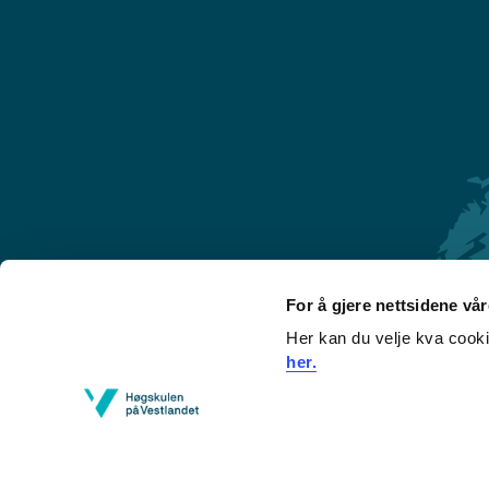
For å gjere nettsidene vå
Her kan du velje kva cook
Førde
her.
Sogndal
Bergen
Stord
Haugesund