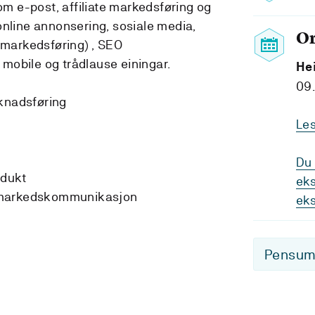
m e-post, affiliate markedsføring og
 online annonsering, sosiale media,
O
markedsføring) , SEO
 mobile og trådlause einingar.
He
09.
rknadsføring
Le
Du 
odukt
eks
al markedskommunikasjon
ek
Pensum-