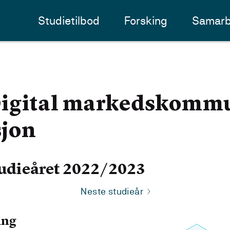
Studietilbod
Forsking
Samarb
igital markedskomm
sjon
udieåret 2022/2023
Neste studieår
ing