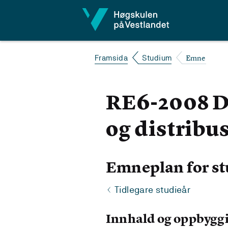
Hopp til innhald
Emne
Framsida
Studium
RE6-2008 D
og distribu
Emneplan for st
Tidlegare studieår
Innhald og oppbygg