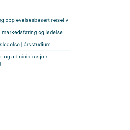
og opplevelsesbasert reiseliv
v, markedsføring og ledelse
vsledelse | årsstudium
 og administrasjon |
l