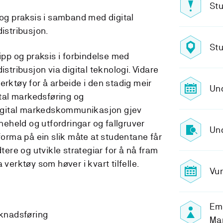
Stu
 og praksis i samband med digital
stribusjon.
Stu
sipp og praksis i forbindelse med
ribusjon via digital teknologi. Vidare
erktøy for å arbeide i den stadig meir
Un
al markedsføring og
gital markedskommunikasjon gjev
held og utfordringar og fallgruver
Und
uforma på ein slik måte at studentane får
dtere og utvikle strategiar for å nå fram
 verktøy som høver i kvart tilfelle.
Vur
Em
knadsføring
Ma