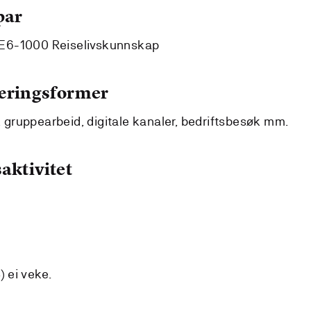
par
E6-1000 Reiselivskunnskap
læringsformer
d, gruppearbeid, digitale kanaler, bedriftsbesøk mm.
aktivitet
 ei veke.