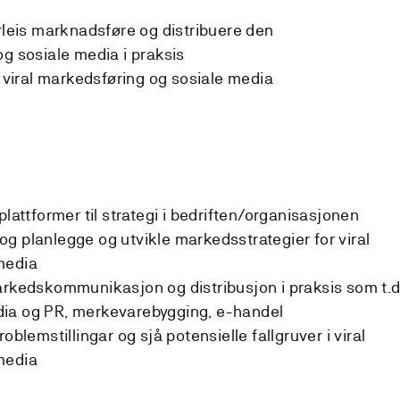
orleis marknadsføre og distribuere den
og sosiale media i praksis
v viral markedsføring og sosiale media
plattformer til strategi i bedriften/organisasjonen
g planlegge og utvikle markedsstrategier for viral
media
arkedskommunikasjon og distribusjon i praksis som t.d
media og PR, merkevarebygging, e-handel
oblemstillingar og sjå potensielle fallgruver i viral
media