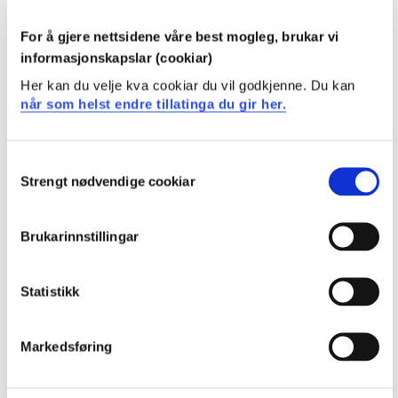
- Kan oppdatera fagkunnskapen sin innanfor HMS.
For å gjere nettsidene våre best mogleg, brukar vi
informasjonskapslar (cookiar)
Ferdigheter:
Her kan du velje kva cookiar du vil godkjenne. Du kan
Studenten:
når som helst endre tillatinga du gir her.
- Kan nytta fagleg kunnskap og relevante resultat frå
Consent
forskings- og utviklingsarbeid på praktiske
Strengt nødvendige cookiar
Selection
problemstillingar relatert til HMS.
- Kan planleggja og gjennomføra ulike former for
Brukarinnstillingar
risikoanalyse.
- Kan finna, vurdera og visa til relevant informasjon og
Statistikk
fagstoff.
Markedsføring
- Kan reflektera rundt eiga fagleg utøving i eit HMS-
perspektiv.