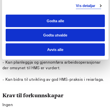
Kompetanse:
Vis detaljar
Studenten:
Godta alle
- Har innsikt i relevante faglege og etiske
problemstillingar knytt til HMS-arbeid.
Godta utvalde
- Kan formidla sentralt fagstoff som teoriar og
Avvis alle
problemstillingar.
- Kan planleggja og gjennomføra arbeidsoperasjonar
der omsynet til HMS er vurdert.
- Kan bidra til utvikling av god HMS-praksis i reiarlaga.
Krav til forkunnskapar
Ingen