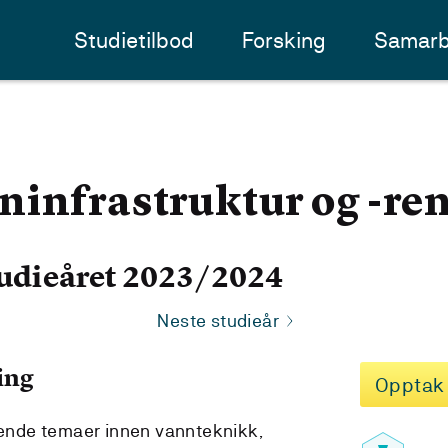
Studietilbod
Forsking
Samarb
infrastruktur og -re
udieåret 2023/2024
Neste studieår
ing
Opptak
nde temaer innen vannteknikk,