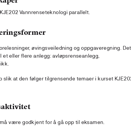
kaper
KJE202 Vannrenseteknologi parallelt.
læringsformer
forelesninger, øvingsveiledning og oppgaveregning. De
il et eller flere anlegg: avløpsrenseanlegg,
ikk.
pp slik at den følger tilgrensende temaer i kurset KJE20
aktivitet
r må være godkjent for å gå opp til eksamen.