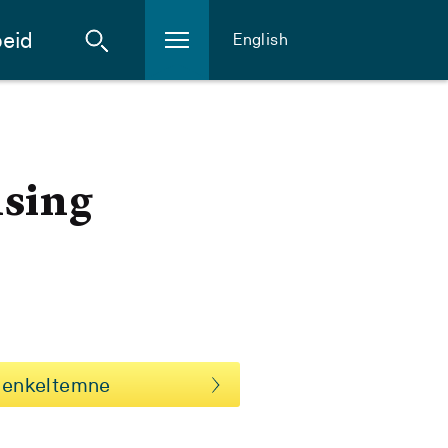
eid
English
nsing
 enkeltemne