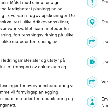
Stu
vann. Målet med emnet er å gi
og ferdigheter i planlegging og
ng-, overvann- og avløpsløsninger. De
nkvalitet i ulike drikkevannskilder,
Stu
er vannkvalitet, samt metoder for
ning, forurensningsvirkning på ulike
g ulike metoder for rensing av
Un
 i ledningsmaterialer og utstyr på
Und
ikk for transport av drikkevann og
Vur
løsninger for overvannshåndtering vil
amme vil fornyingsplanlegging,
, samt metoder for rehabilitering og
Emn
ingsnett.
No