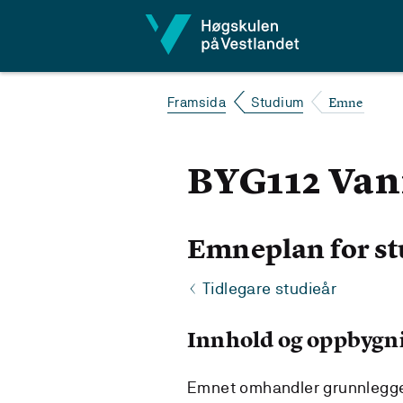
Hopp til innhald
Emne
Framsida
Studium
BYG112 Vann
Emneplan for st
Tidlegare studieår
Innhold og oppbygn
Emnet omhandler grunnlegge