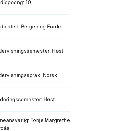
diepoeng: 10
diested: Bergen og Førde
dervisningssemester: Høst
ervisningsspråk: Norsk
deringssemester: Høst
eansvarlig: Tonje Margrethe
rdås