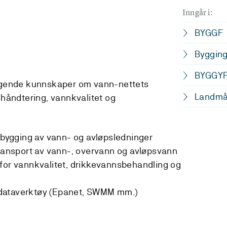
Inngår i:
BYGGF
Bygging
BYGGY
ggende kunnskaper om vann-nettets
Landmå
håndtering, vannkvalitet og
g bygging av vann- og avløpsledninger
transport av vann-, overvann og avløpsvann
for vannkvalitet, drikkevannsbehandling og
dataverktøy (Epanet, SWMM mm.)