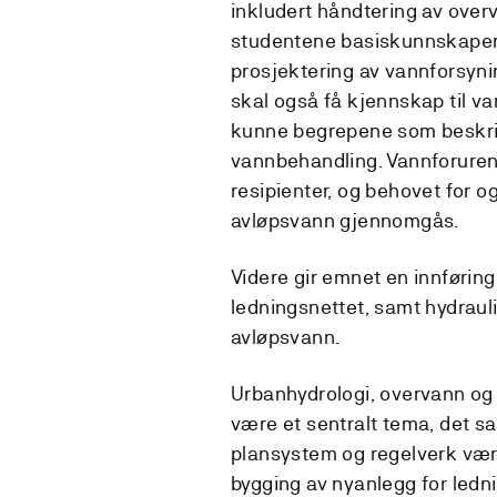
inkludert håndtering av over
studentene basiskunnskaper 
prosjektering av vannforsyni
skal også få kjennskap til van
kunne begrepene som beskriv
vannbehandling. Vannforurens
resipienter, og behovet for o
avløpsvann gjennomgås.
Videre gir emnet en innføring
ledningsnettet, samt hydraul
avløpsvann.
Urbanhydrologi, overvann og 
være et sentralt tema, det s
plansystem og regelverk være
bygging av nyanlegg for ledn