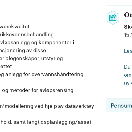
O
 vannkvalitet
Sk
drikkevannsbehandling
15.
avløpsanlegg og komponenter i
sjonering av disse.
Le
rialegenskaper, utstyr og
ettet.
Du 
og anlegg for overvannshåndtering.
om 
ny 
, og metoder for avløpsrensing.
Pensum-
er/modellering ved hjelp av dataverktøy
kehold, samt langtidsplanlegging/asset